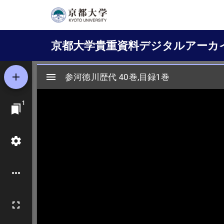
メ
イ
Main
ン
京都大学貴重資料デジタルアーカ
コ
navigation
ン
テ
ン
ツ
に
移
動