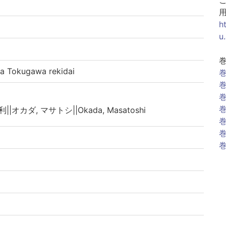
h
u
okugawa rekidai
巻
巻
巻
巻
||オカダ, マサトシ||Okada, Masatoshi
巻
巻
巻