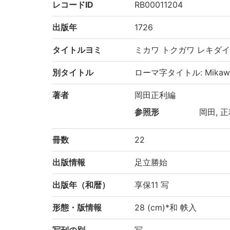
レコードID
RB00011204
出版年
1726
タイトルヨミ
ミカワ トクガワ レキダイ
別タイトル
ローマ字タイトル: Mikawa T
著者
岡田正利編
参照形
岡田, 正利
冊数
22
出版情報
足立勝始
出版年（和暦）
享保11 写
形態・版情報
28 (cm)*和 帙入