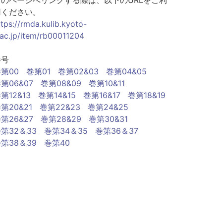
このページへリンクする際は、以下のURLをご利
用ください。
ttps://rmda.kulib.kyoto-
.ac.jp/item/rb00011204
巻号
第00
巻第01
巻第02&03
巻第04&05
第06&07
巻第08&09
巻第10&11
第12&13
巻第14&15
巻第16&17
巻第18&19
第20&21
巻第22&23
巻第24&25
第26&27
巻第28&29
巻第30&31
第32＆33
巻第34＆35
巻第36＆37
第38＆39
巻第40