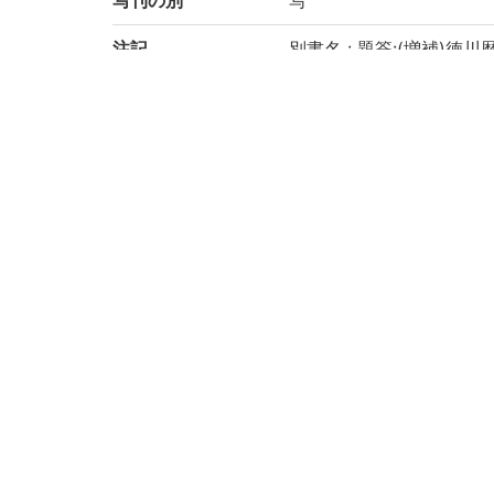
写刊の別
写
注記
別書名 : 題簽:(増補)徳
国文学研究資料館「日本
により電子化(令和2年度)
請求記号
5-10/ミ/1
登録番号
91004114-91004135
作成年度
2020
リストNO
KYOT-05642
権利関係
二次利用方法
https://rmda.kulib.kyoto