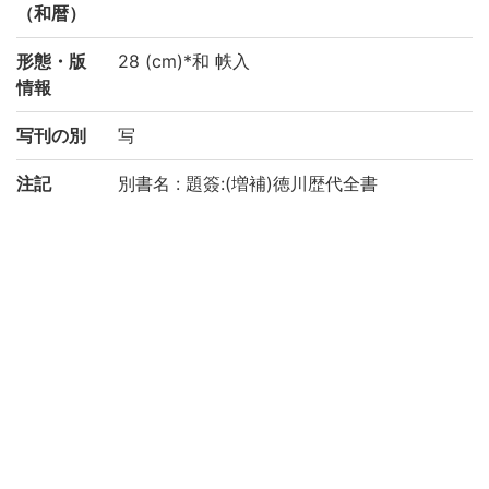
（和暦）
形態・版
28 (cm)*和 帙入
情報
写刊の別
写
注記
別書名 : 題簽:(増補)徳川歴代全書
国文学研究資料館「日本語の歴史的典籍の
国際共同研究ネットワーク構築計画」によ
り電子化(令和2年度)
請求記号
5-10/ミ/1
登録番号
91004114-91004135
作成年度
2020
リストNO
KYOT-05642