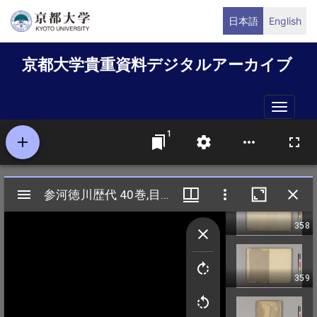
メ
日本語
English
イ
ン
京都大学貴重資料デジタルアーカイブ
コ
ン
テ
Toggle
ン
naviga
ツ
に
移
動