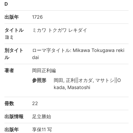
D
出版年
1726
タイトル
ミカワ トクガワ レキダイ
ヨミ
別タイト
ローマ字タイトル: Mikawa Tokugawa reki
ル
dai
著者
岡田正利編
参照形
岡田, 正利||オカダ, マサトシ||O
kada, Masatoshi
冊数
22
出版情報
足立勝始
出版年
享保11 写