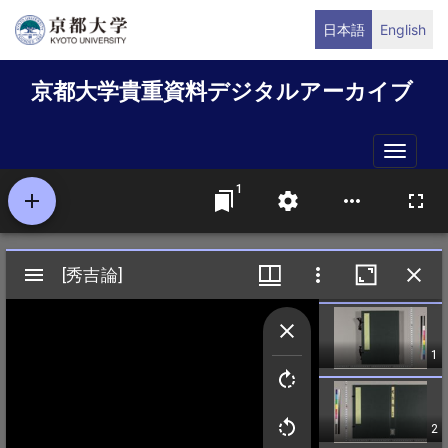
メ
日本語
English
イ
ン
京都大学貴重資料デジタルアーカイブ
コ
ン
テ
Toggle
ン
naviga
ツ
に
移
動