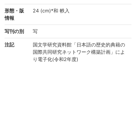
形態・版
24 (cm)*和 帙入
情報
写刊の別
写
注記
国文学研究資料館「日本語の歴史的典籍の
国際共同研究ネットワーク構築計画」によ
り電子化(令和2年度)
請求記号
5-62/ヒ/1
登録番号
91005312
作成年度
2020
リストNO
KYOT-05922
権利関係