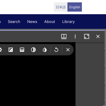
日本語
English
n
Search
News
About
Library