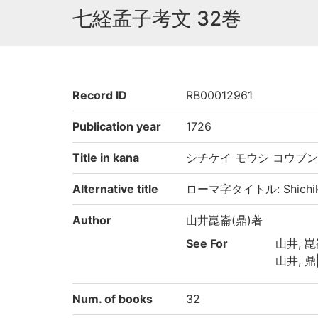
七経孟子考文 32巻
Record ID
RB00012961
Publication year
1726
Title in kana
シチケイ モウシ コウブン
Alternative title
ローマ字タイトル: Shichike
Author
山井崑崙(鼎)著
See For
山井, 崑
山井, 鼎|
Num. of books
32