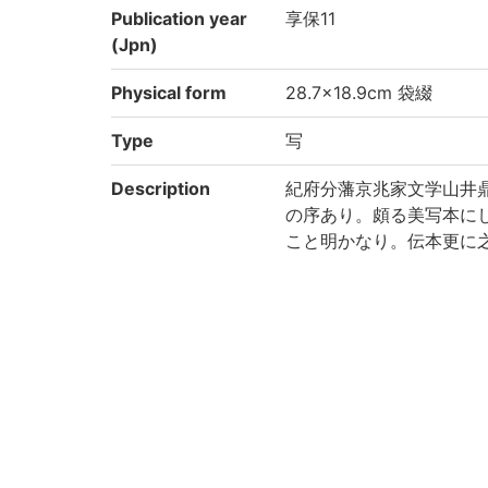
Publication year
享保11
(Jpn)
Physical form
28.7×18.9cm 袋綴
Type
写
Description
紀府分藩京兆家文学山井
の序あり。頗る美写本に
こと明かなり。伝本更に
朱印を捺したるより見れ
云七経とは周易、尚書、毛
上巻 p.62)
Note
序末に「享保十有一年丙午
各冊前遊紙に「西條邸図
Call No
1-61/シ/1貴