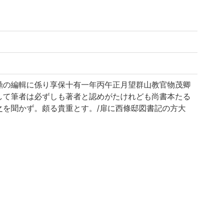
鼎の編輯に係り享保十有一年丙午正月望群山教官物茂卿
して筆者は必ずしも著者と認めがたけれども尚書本たる
之を聞かず。頗る貴重とす。/扉に西條邸図書記の方大
ばもと伊予西條候に珍蔵せられたるものと思はる。/因
詩、左伝、礼記、論語及孝経をいふ。(出典: 鈴鹿目録
正月望/郡山教官物 茂卿 題」
書記」の朱印あり