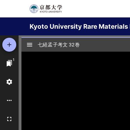
Skip
to
Main
main
Kyoto University Rare Materials 
content
navigation