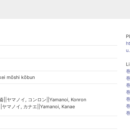
P
h
u
L
巻
i mōshi kōbun
巻
巻
巻
巻
崙||ヤマノイ, コンロン||Yamanoi, Konron
巻
|ヤマノイ, カナエ||Yamanoi, Kanae
巻