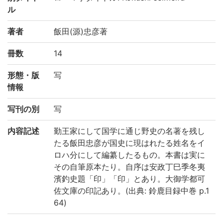
ル
著者
飯田(源)忠彦著
冊数
14
形態・版
写
情報
写刊の別
写
内容記述
勤王家にして国学に通じ野史の名著を残し
たる飯田忠彦が国史に現はれたる姓名をイ
ロハ分にして編纂したるもの。本書は実に
その自筆原本たり。自序は安政丁巳季冬夷
濱釣史題「印」「印」とあり。大御学都可
佐文庫の印記あり。(出典: 鈴鹿目録中巻 p.1
64)