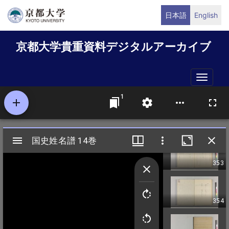
メ
日本語
English
イ
ン
京都大学貴重資料デジタルアーカイブ
コ
ン
テ
Toggle
ン
naviga
ツ
に
移
動