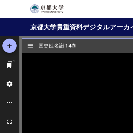
メ
イ
Main
ン
京都大学貴重資料デジタルアーカ
コ
navigation
ン
テ
ン
ツ
に
移
動