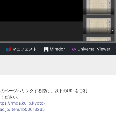
マニフェスト
Mirador
Universal Viewer
/
このページへリンクする際は、以下のURLをご利
用ください。
ttps://rmda.kulib.kyoto-
.ac.jp/item/rb00013265