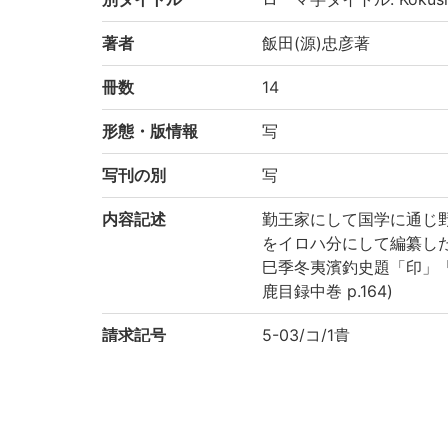
著者
飯田(源)忠彦著
冊数
14
形態・版情報
写
写刊の別
写
内容記述
勤王家にして国学に通じ
をイロハ分にして編纂し
巳季冬夷濱釣史題「印」「
鹿目録中巻 p.164)
請求記号
5-03/コ/1貴
登録番号
8939
国書総目録
(3-376p.) 国史姓名譜 