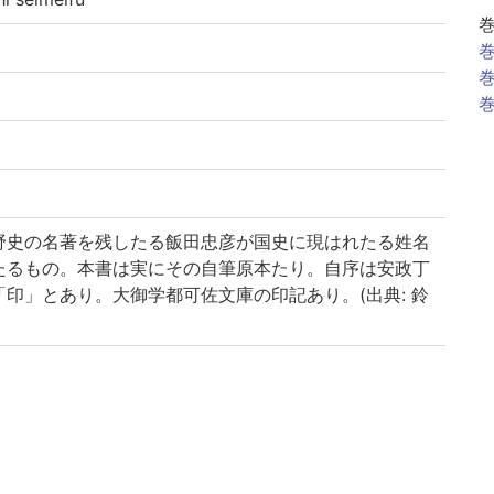
巻
巻
巻
野史の名著を残したる飯田忠彦が国史に現はれたる姓名
たるもの。本書は実にその自筆原本たり。自序は安政丁
印」とあり。大御学都可佐文庫の印記あり。(出典: 鈴
|| コクシセイメイフ