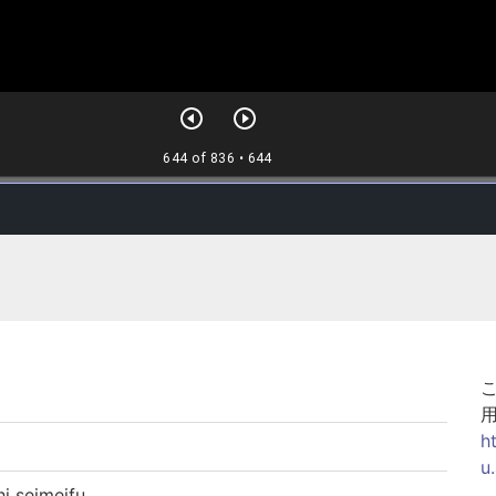
h
u
seimeifu