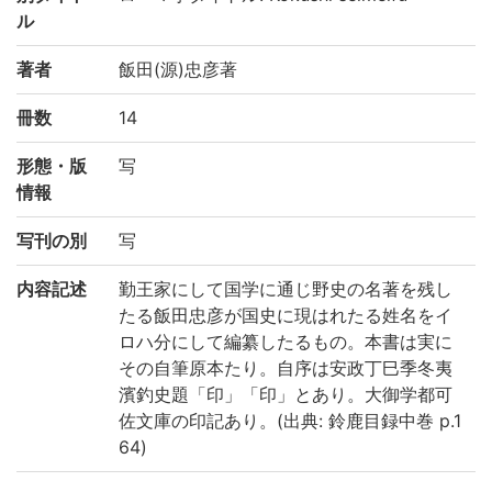
ル
著者
飯田(源)忠彦著
冊数
14
形態・版
写
情報
写刊の別
写
内容記述
勤王家にして国学に通じ野史の名著を残し
たる飯田忠彦が国史に現はれたる姓名をイ
ロハ分にして編纂したるもの。本書は実に
その自筆原本たり。自序は安政丁巳季冬夷
濱釣史題「印」「印」とあり。大御学都可
佐文庫の印記あり。(出典: 鈴鹿目録中巻 p.1
64)