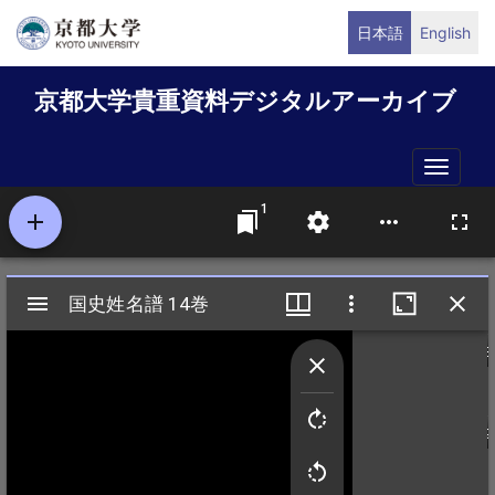
メ
日本語
English
イ
ン
京都大学貴重資料デジタルアーカイブ
コ
ン
テ
Toggle
ン
naviga
ツ
に
移
動