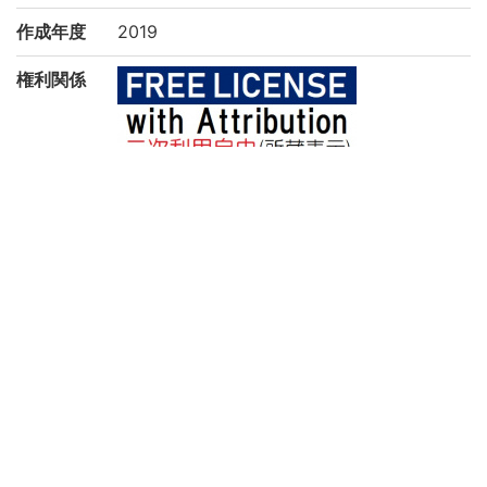
作成年度
2019
権利関係
二次利用
https://rmda.kulib.kyoto-u.ac.jp/reuse
方法
所蔵
京都大学附属図書館 Main Library, Kyoto U
niversity
コレクシ
一般貴重書(和)
ョン
サブコレ
一般貴重書(和)シ
クション
このページへリンクする際は、以下のURLをご利用くださ