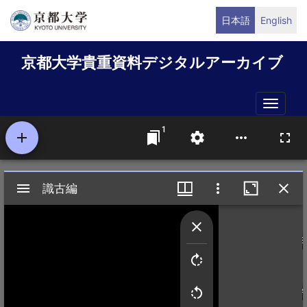
メ
日本語
English
イ
ン
京都大学貴重資料デジタルアーカイブ
コ
ン
テ
Toggle
ン
naviga
ツ
に
移
動