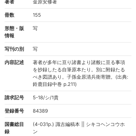
著者
金原安修著
冊数
155
形態・版
写
情報
写刊の別
写
内容記述
著者が多年に亘り諸書より諸般に亘る事項
を抄録したる自筆原本たり。別に附録たる
べき図譜あり。子孫金原清兵衛寄贈。(出典:
鈴鹿目録中巻 p.211)
請求記号
5-18/シ/1貴
登録番号
84389
国書総目
(4-031p.) 識古編稿本 || シキコヘンコウホ
録
ン