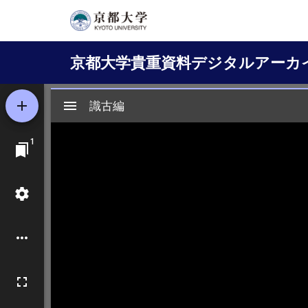
メ
イ
Main
ン
京都大学貴重資料デジタルアーカ
コ
navigation
ン
テ
ン
ツ
に
移
動