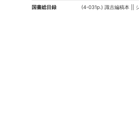
国書総目録
(4-031p.) 識古編稿本 
作成年度
2019
権利関係
二次利用方法
https://rmda.kulib.kyoto
所蔵
京都大学附属図書館 Main Libr
コレクション
一般貴重書(和)
サブコレクション
一般貴重書(和)シ