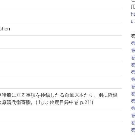
h
u
ohen
巻
巻
巻
巻
巻
巻
巻
巻
り諸般に亘る事項を抄録したる自筆原本たり。別に附録
巻
清兵衛寄贈。(出典: 鈴鹿目録中巻 p.211)
巻
巻
巻
巻