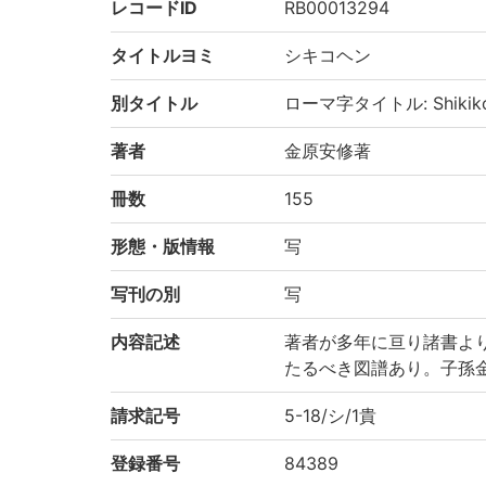
レコードID
RB00013294
タイトルヨミ
シキコヘン
別タイトル
ローマ字タイトル: Shikik
著者
金原安修著
冊数
155
形態・版情報
写
写刊の別
写
内容記述
著者が多年に亘り諸書よ
たるべき図譜あり。子孫金原
請求記号
5-18/シ/1貴
登録番号
84389