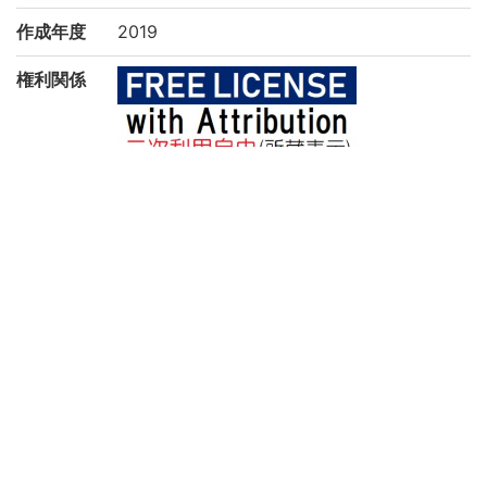
作成年度
2019
権利関係
二次利用
https://rmda.kulib.kyoto-u.ac.jp/reuse
方法
所蔵
京都大学附属図書館 Main Library, Kyoto U
niversity
コレクシ
一般貴重書(和)
ョン
サブコレ
一般貴重書(和)シ
クション
このページへリンクする際は、以下のURLをご利用くださ