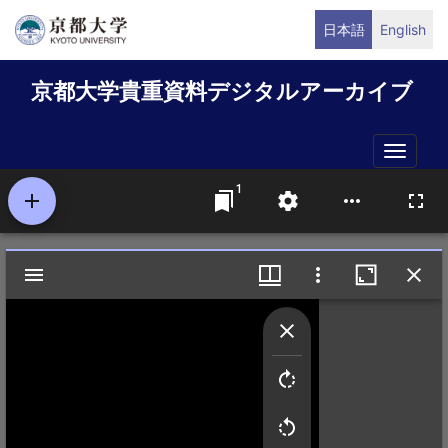
メ
日本語
English
イ
ン
京都大学貴重資料デジタルアーカイブ
コ
ン
テ
Toggle
ン
naviga
ツ
に
移
動