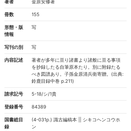
著者
金原安修著
冊数
155
形態・版
写
情報
写刊の別
写
内容記述
著者が多年に亘り諸書より諸般に亘る事項
を抄録したる自筆原本たり。別に附録たる
べき図譜あり。子孫金原清兵衛寄贈。(出典:
鈴鹿目録中巻 p.211)
請求記号
5-18/シ/1貴
登録番号
84389
国書総目
(4-031p.) 識古編稿本 || シキコヘンコウホ
録
ン