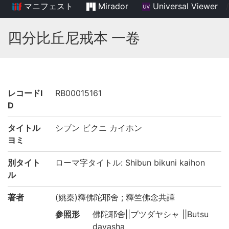
マニフェスト
Mirador
Universal Viewer
/
四分比丘尼戒本 一卷
レコードI
RB00015161
D
タイトル
シブン ビクニ カイホン
ヨミ
別タイト
ローマ字タイトル: Shibun bikuni kaihon
ル
著者
(姚秦)釋佛陀耶舍 ; 釋竺佛念共譯
参照形
佛陀耶舍||ブツダヤシャ ||Butsu
dayasha