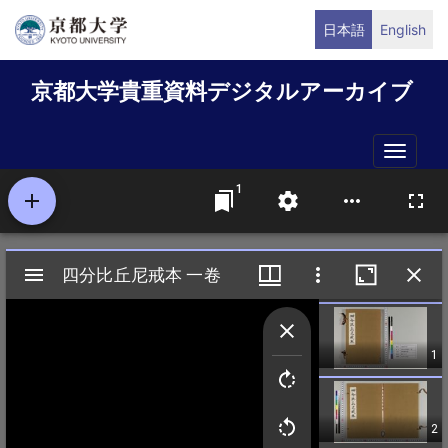
メ
日本語
English
イ
ン
京都大学貴重資料デジタルアーカイブ
コ
ン
テ
Toggle
ン
naviga
ツ
に
移
動