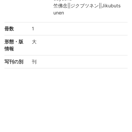
竺佛念||ジクブツネン||Jikubuts
unen
冊数
1
形態・版
大
情報
写刊の別
刊
注記
支
光緒十八年金陵刻經處刊本
請求記号
藏/1/シ/3
登録番号
135125
作成年度
2019