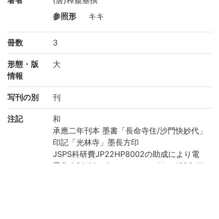
著者
(唐)釋窺基撰
参照形
キキ
冊数
3
形態・版
大
情報
写刊の別
刊
注記
和
承應二年刊本 墨書「長命寺住/沙門快妙代」
印記「光林寺」墨長方印
JSPS科研費JP22HP8002の助成により電
子化 / Digitization supported by JSPS KA
KENHI Grant Number JP22HP8002
請求記号
藏/11/ア/16