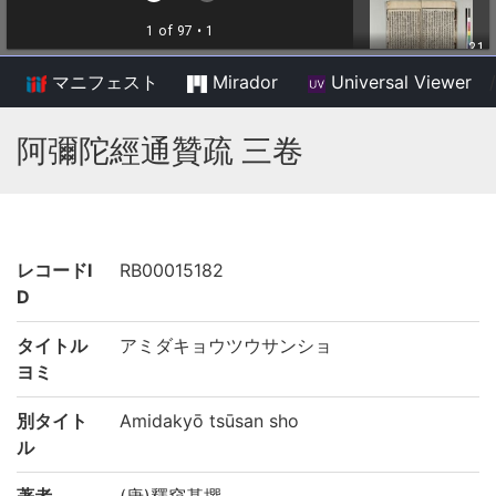
マニフェスト
Mirador
Universal Viewer
/
阿彌陀經通贊疏 三卷
レコードI
RB00015182
D
タイトル
アミダキョウツウサンショ
ヨミ
別タイト
Amidakyō tsūsan sho
ル