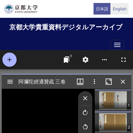
メ
日本語
English
イ
ン
京都大学貴重資料デジタルアーカイブ
コ
ン
テ
Toggle
ン
naviga
ツ
に
移
動