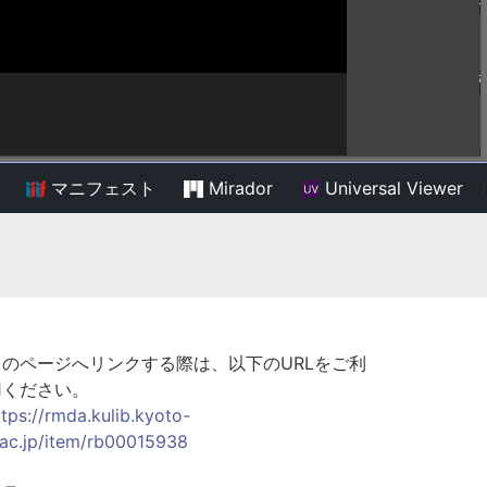
マニフェスト
Mirador
Universal Viewer
/
このページへリンクする際は、以下のURLをご利
用ください。
ttps://rmda.kulib.kyoto-
.ac.jp/item/rb00015938