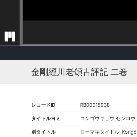
金剛經川老頌古評記 二卷
レコードID
RB00015938
タイトルヨミ
コンゴウキョウ センロウ
別タイトル
ローマ字タイトル: Kongōkyō