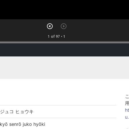
h
 ジュコ ヒョウキ
u
 senrō juko hyōki