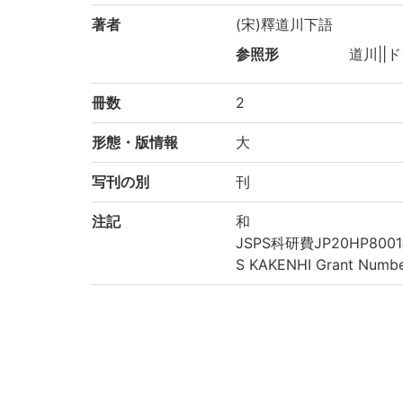
著者
(宋)釋道川下語
参照形
道川||ド
冊数
2
形態・版情報
大
写刊の別
刊
注記
和
JSPS科研費JP20HP8001の
S KAKENHI Grant Numb
請求記号
藏/5/コ/7
登録番号
135241
作成年度
2020