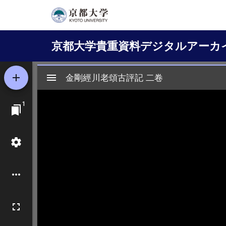
メ
イ
Main
ン
京都大学貴重資料デジタルアーカ
コ
navigation
ン
テ
ン
ツ
に
移
動