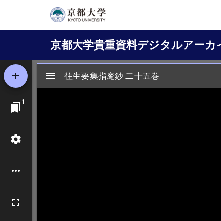
メ
イ
Main
ン
京都大学貴重資料デジタルアーカ
コ
navigation
ン
テ
ン
ツ
に
移
動