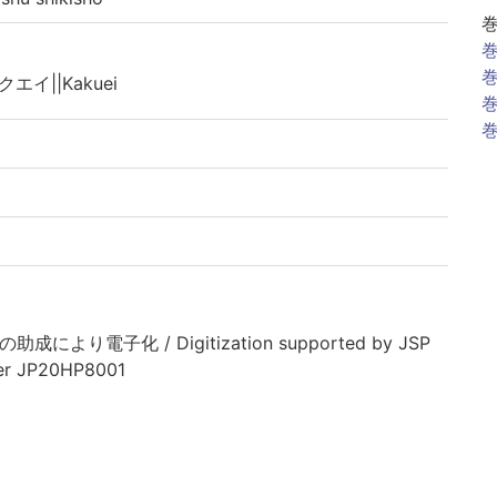
巻
巻
クエイ||Kakuei
巻
巻
助成により電子化 / Digitization supported by JSP
er JP20HP8001