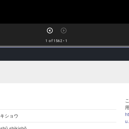
h
シキショウ
u
ū shikishō