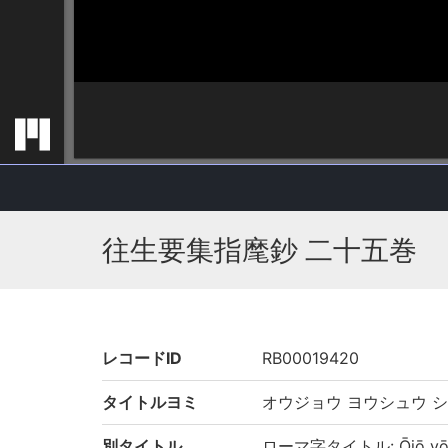
往生要集指麾鈔 二十五巻
レコードID
RB00019420
タイトルヨミ
オウジョウ ヨウシュウ 
別タイトル
ローマ字タイトル: Ōjō yōsh