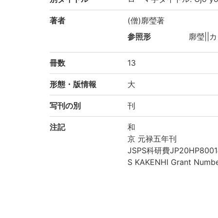
著者
(僧)廓瑩著
参照形
廓瑩||カ
冊数
13
形態・版情報
大
写刊の別
刊
注記
和
京 元禄五年刊
JSPS科研費JP20HP8001の
S KAKENHI Grant Numb
請求記号
藏/眞/296
登録番号
647412