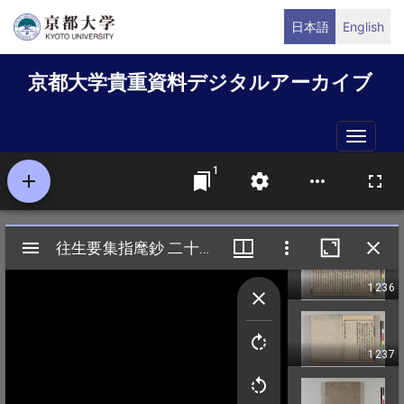
メ
日本語
English
イ
ン
京都大学貴重資料デジタルアーカイブ
コ
ン
テ
Toggle
ン
naviga
ツ
に
移
動