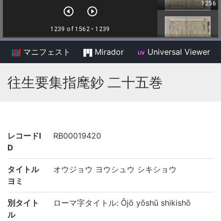
マニフェスト
Mirador
Universal Viewer
/
往生要集指麾鈔 二十五巻
レコードI
RB00019420
D
タイトル
オウジョウ ヨウシュウ シキショウ
ヨミ
別タイト
ローマ字タイトル: Ōjō yōshū shikishō
ル