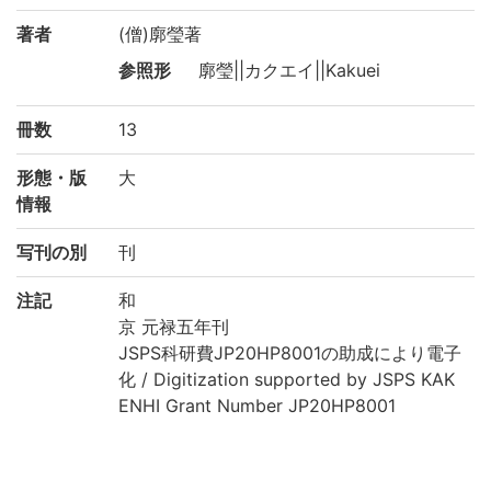
著者
(僧)廓瑩著
参照形
廓瑩||カクエイ||Kakuei
冊数
13
形態・版
大
情報
写刊の別
刊
注記
和
京 元禄五年刊
JSPS科研費JP20HP8001の助成により電子
化 / Digitization supported by JSPS KAK
ENHI Grant Number JP20HP8001
請求記号
藏/眞/296