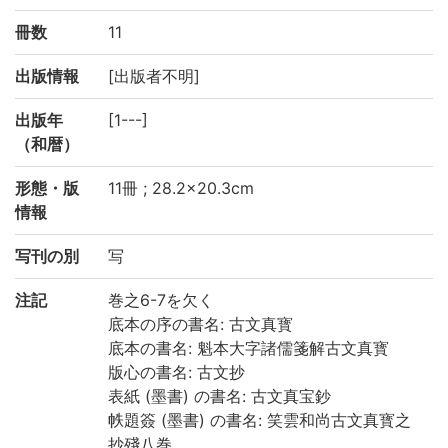
冊数
11
出版情報
[出版者不明]
出版年
[1---]
（和暦）
形態・版
11冊 ; 28.2×20.3cm
情報
写刊の別
写
注記
巻之6-7を欠く
底本の序の書名: 古文真寳
底本の書名: 魁本大字諸儒箋解古文真寳
版心の書名: 古文抄
表紙 (墨書) の書名: 古文真宝鈔
帙題簽 (墨書) の書名: 笑雲和尚古文真寳之
抄殘八巻