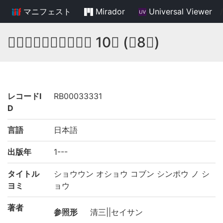
マニフェスト
Mirador
Universal Viewer
/
𥬇雲和尚古文真寳之抄 10巻 (存8巻)
レコードI
RB00033331
D
言語
日本語
出版年
1---
タイトル
ショウウン オショウ コブン シンポウ ノ シ
ヨミ
ョウ
著者
参照形
清三||セイサン