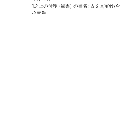
1之上の付箋 (墨書) の書名: 古文眞宝鈔/全
拾壹巻
各冊に [目録] あり, 書名および冊次は [目
録] による
小口 (墨書) による冊次: 1之上: 一, 1之下:
二, 巻之2: 三, 巻之3: 四, 巻之4上: 五, 巻之4
下: 六, 巻之5上: 七, 巻之5下: 八, 巻之8: 十
一, 巻之9: 九, 巻之10: 十
巻之10の巻末に「此鈔者集青松梅菴一元湖
月/之手抄抄之/大永五 [1525] 年乙酉九月十
五日於歸田/書院書畢矣」とあり
四周双辺無界18行
漢文には訓点送り仮名を付す
和装, 帙入
重複: 巻之9の50丁目
保存状態: 虫損, 汚損, 糸切れあり
国文学研究資料館「日本語の歴史的典籍の
国際共同研究ネットワーク構築計画」によ