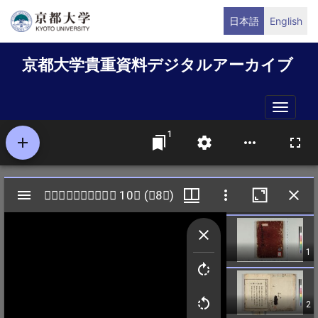
メ
日本語
English
イ
ン
京都大学貴重資料デジタルアーカイブ
コ
ン
テ
Toggle
ン
naviga
ツ
に
移
動