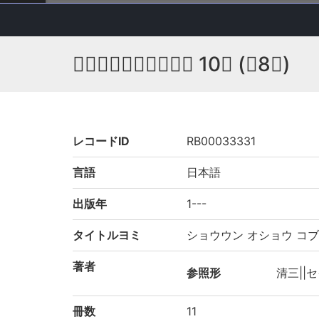
𥬇雲和尚古文真寳之抄 10巻 (存8巻)
レコードID
RB00033331
言語
日本語
出版年
1---
タイトルヨミ
ショウウン オショウ コブ
著者
参照形
清三||
冊数
11