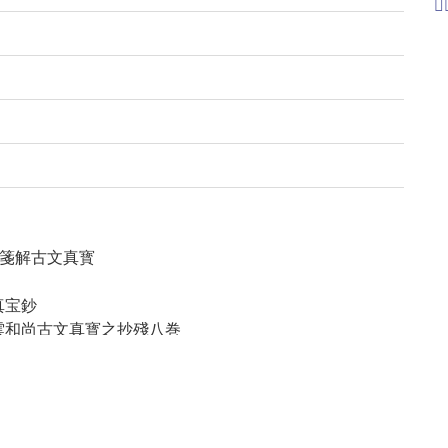

儒箋解古文真寳
真宝鈔
 笑雲和尚古文真寳之抄殘八巻
名: 古文眞宝鈔/全拾壹巻
名および冊次は [目録] による
: 一, 1之下: 二, 巻之2: 三, 巻之3: 四, 巻之4上: 五,
巻之5下: 八, 巻之8: 十一, 巻之9: 九, 巻之10: 十