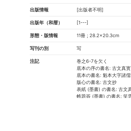
出版情報
[出版者不明]
出版年（和暦）
[1---]
形態・版情報
11冊 ; 28.2×20.3cm
写刊の別
写
注記
巻之6-7を欠く
底本の序の書名: 古文真寳
底本の書名: 魁本大字諸
版心の書名: 古文抄
表紙 (墨書) の書名: 古文
帙題簽 (墨書) の書名:
1之上の付箋 (墨書) の書
各冊に [目録] あり, 書
小口 (墨書) による冊次: 1之上
巻之4下: 六, 巻之5上: 七, 