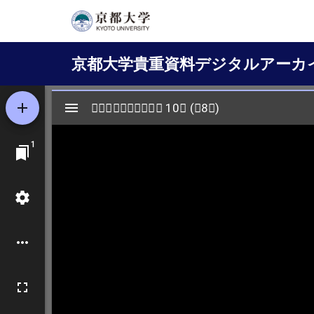
メ
イ
Main
ン
京都大学貴重資料デジタルアーカ
コ
navigation
ン
テ
ン
ツ
に
移
動