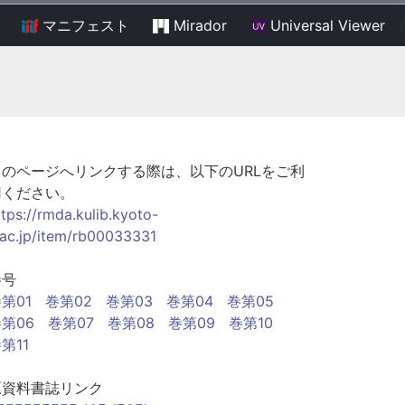
マニフェスト
Mirador
Universal Viewer
/
このページへリンクする際は、以下のURLをご利
用ください。
ttps://rmda.kulib.kyoto-
.ac.jp/item/rb00033331
巻号
第01
巻第02
巻第03
巻第04
巻第05
第06
巻第07
巻第08
巻第09
巻第10
第11
原資料書誌リンク