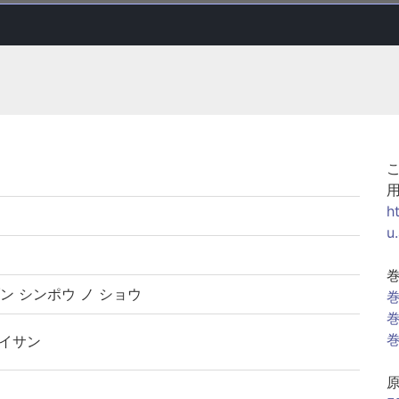
h
u
ン シンポウ ノ ショウ
巻
巻
巻
セイサン