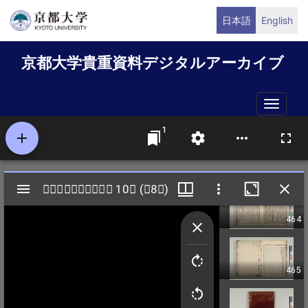
メ
日本語
English
イ
ン
京都大学貴重資料デジタルアーカイブ
コ
ン
テ
Toggle
ン
naviga
ツ
に
移
動