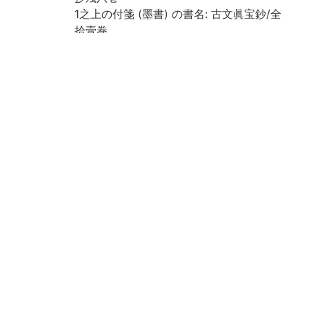
1之上の付箋 (墨書) の書名: 古文眞宝鈔/全
拾壹巻
各冊に [目録] あり, 書名および冊次は [目
録] による
小口 (墨書) による冊次: 1之上: 一, 1之下:
二, 巻之2: 三, 巻之3: 四, 巻之4上: 五, 巻之4
下: 六, 巻之5上: 七, 巻之5下: 八, 巻之8: 十
一, 巻之9: 九, 巻之10: 十
巻之10の巻末に「此鈔者集青松梅菴一元湖
月/之手抄抄之/大永五 [1525] 年乙酉九月十
五日於歸田/書院書畢矣」とあり
四周双辺無界18行
漢文には訓点送り仮名を付す
和装, 帙入
重複: 巻之9の50丁目
保存状態: 虫損, 汚損, 糸切れあり
国文学研究資料館「日本語の歴史的典籍の
国際共同研究ネットワーク構築計画」によ