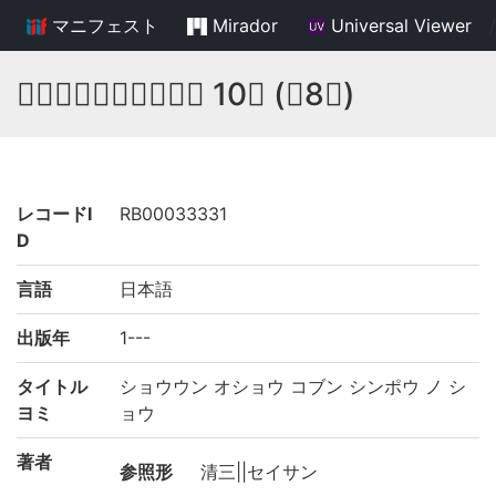
マニフェスト
Mirador
Universal Viewer
/
𥬇雲和尚古文真寳之抄 10巻 (存8巻)
レコードI
RB00033331
D
言語
日本語
出版年
1---
タイトル
ショウウン オショウ コブン シンポウ ノ シ
ヨミ
ョウ
著者
参照形
清三||セイサン