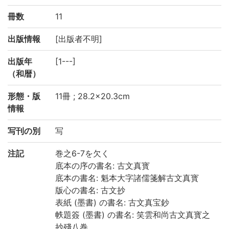
冊数
11
出版情報
[出版者不明]
出版年
[1---]
（和暦）
形態・版
11冊 ; 28.2×20.3cm
情報
写刊の別
写
注記
巻之6-7を欠く
底本の序の書名: 古文真寳
底本の書名: 魁本大字諸儒箋解古文真寳
版心の書名: 古文抄
表紙 (墨書) の書名: 古文真宝鈔
帙題簽 (墨書) の書名: 笑雲和尚古文真寳之
抄殘八巻