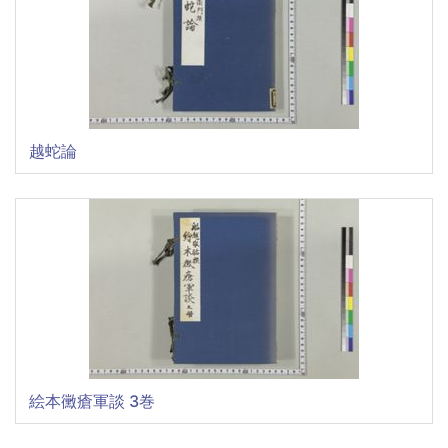
越蛇論
絵本黴瘡軍談 3巻