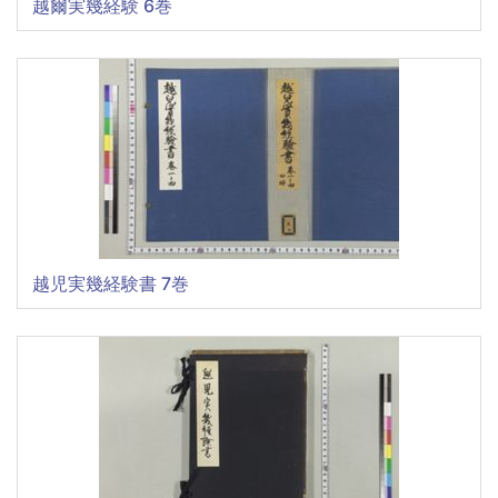
越爾実幾経験 6巻
越児実幾経験書 7巻