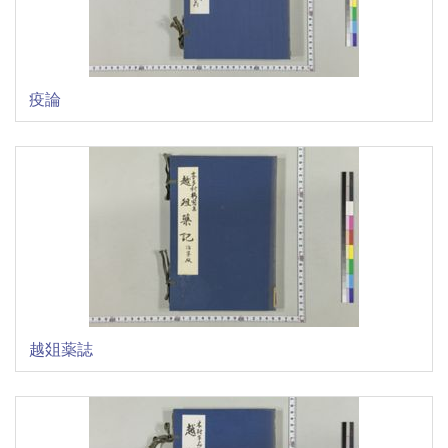
疫論
越爼薬誌