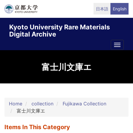
Skip
日本語
English
to
main
Kyoto University Rare Materials
content
Digital Archive
Toggle
naviga
富士川文庫エ
Home
collection
Fujikawa Collection
富士川文庫エ
Items In This Category