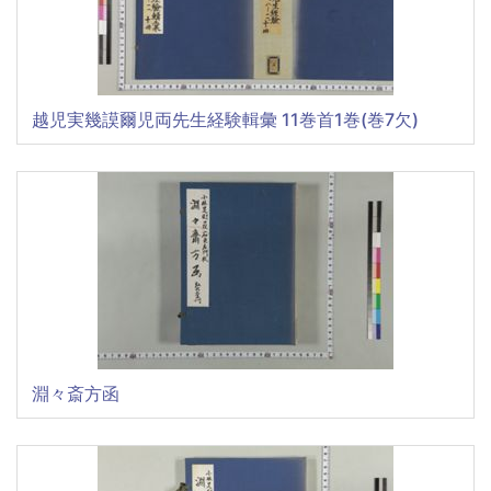
越児実幾謨爾児両先生経験輯彙 11巻首1巻(巻7欠)
淵々斎方函