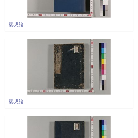
嬰児論
嬰児論