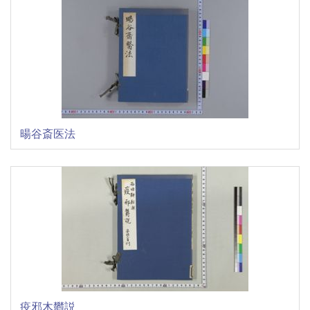
暘谷斎医法
疫邪木欝説