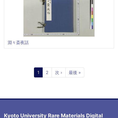
淵々斎夜話
Pagination
Current
1
Page
2
Next
次 ›
Last
最後 »
page
page
page
Kyoto University Rare Materials Digital