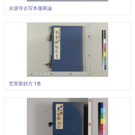
永源寺古写本傷寒論
営実新効方 1巻