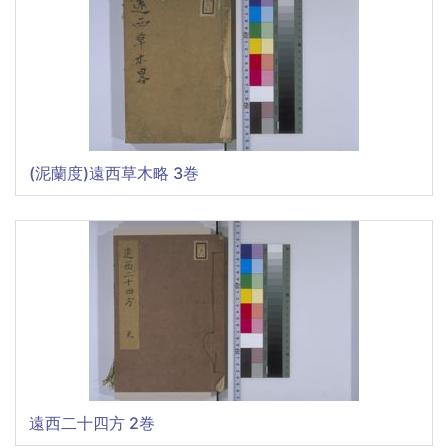
(泥蘭度)遠西草木略 3巻
遠西二十四方 2巻