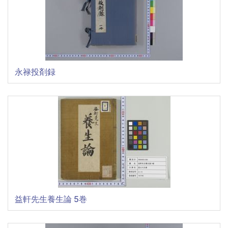
永禄投剤録
益軒先生養生論 5巻