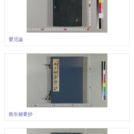
嬰児論
衛生秘要抄