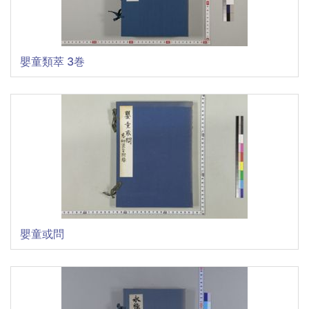
嬰童類萃 3巻
嬰童或問