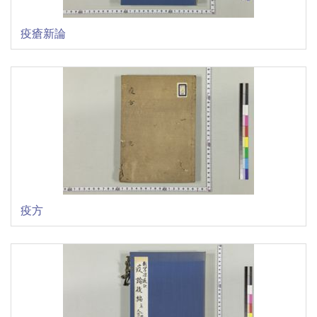
疫瘡新論
疫方