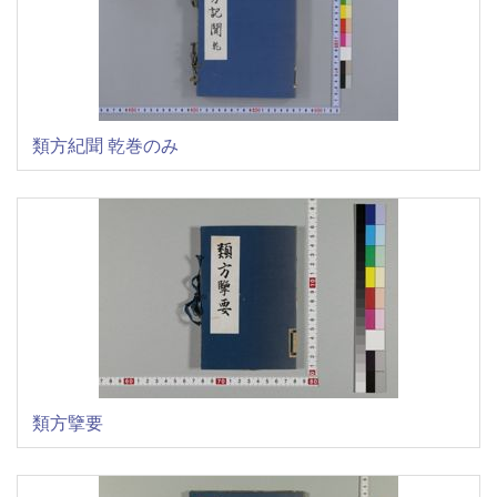
類方紀聞 乾巻のみ
類方擥要