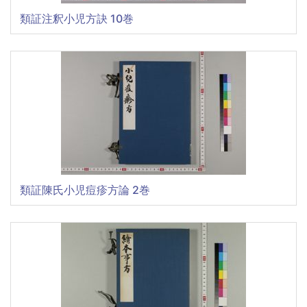
類証注釈小児方訣 10巻
類証陳氏小児痘疹方論 2巻