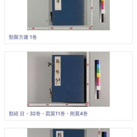
類聚方庸 1巻
類経 目・32巻・図翼11巻・附翼4巻