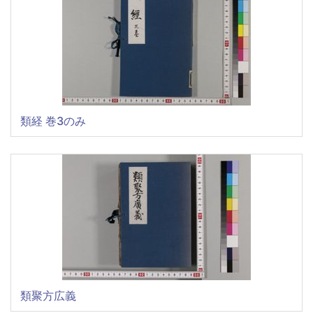
類経 巻3のみ
類聚方広義