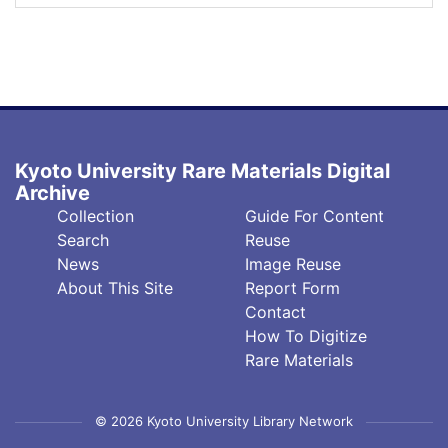
Kyoto University Rare Materials Digital
Archive
フ
フ
Collection
Guide For Content
ッ
ッ
Search
Reuse
タ
タ
News
Image Reuse
About This Site
Report Form
ー
ー
Contact
中
右
How To Digitize
央
(英)
Rare Materials
© 2026 Kyoto University Library Network