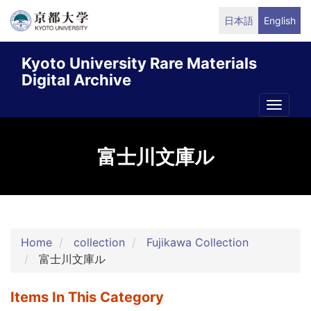
Skip
日本語
English
to
main
Kyoto University Rare Materials
content
Digital Archive
Toggle
naviga
富士川文庫ル
Home
collection
Fujikawa Collection
富士川文庫ル
Items In This Category