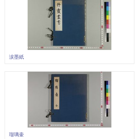
涙墨紙
瑠璃壷