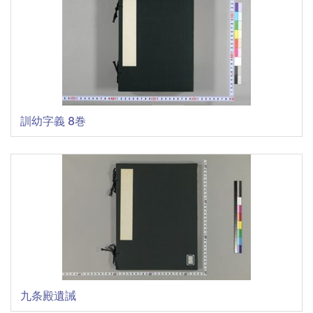
訓幼字義 8巻
九条殿遺誡