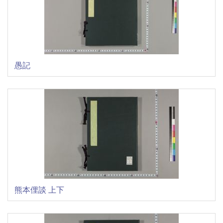
愚記
熊本俚談 上下