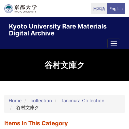
Skip
日本語
English
to
main
Kyoto University Rare Materials
content
Digital Archive
Toggle
naviga
谷村文庫ク
Home
collection
Tanimura Collection
谷村文庫ク
Items In This Category