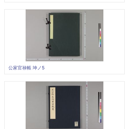
公家官禄帳 坤ノ5