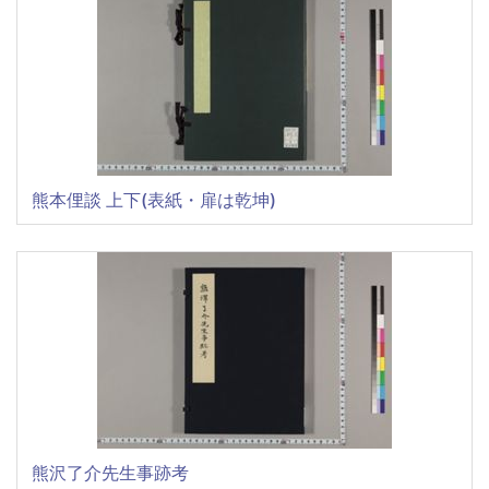
熊本俚談 上下(表紙・扉は乾坤)
熊沢了介先生事跡考