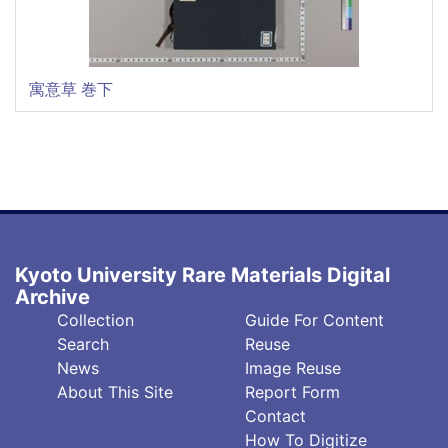
寓意草 巻下
Kyoto University Rare Materials Digital
Archive
フ
フ
Collection
Guide For Content
ッ
ッ
Search
Reuse
タ
タ
News
Image Reuse
About This Site
Report Form
ー
ー
Contact
中
右
How To Digitize