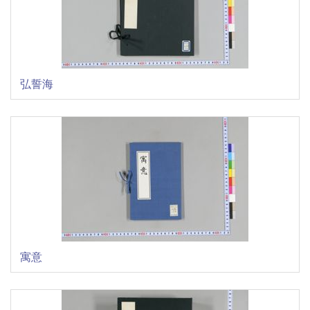
弘誓海
寓意