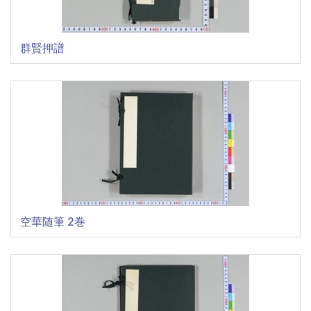
群賢押譜
空華随筆 2巻