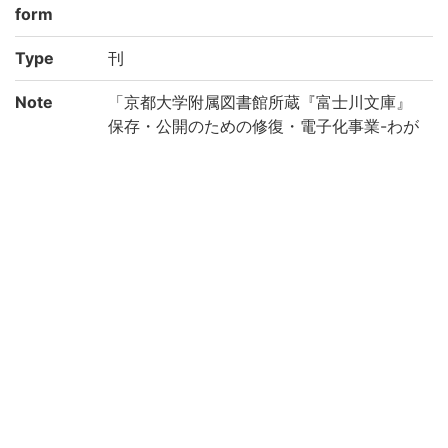
form
Type
刊
Note
「京都大学附属図書館所蔵『富士川文庫』
保存・公開のための修復・電子化事業-わが
国の医学の歴史を俯瞰する研究基盤構築の
ために-(機能強化経費)」により電子化(平成
28年度)
Call No
シ/212
Registrat
185226
ion No
NDC
490
Creation
2016
year