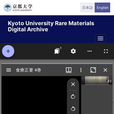
Skip
日本語
English
to
main
Kyoto University Rare Materials
content
Digital Archive
Toggle
naviga