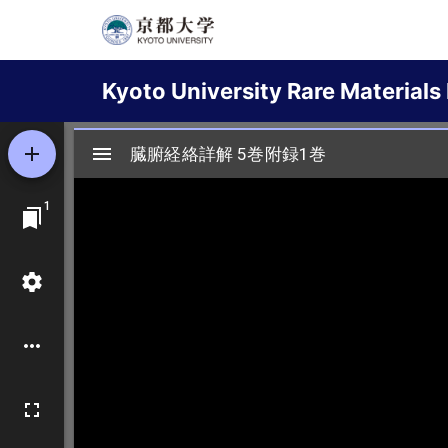
Skip
to
Main
main
Kyoto University Rare Materials 
content
navigation