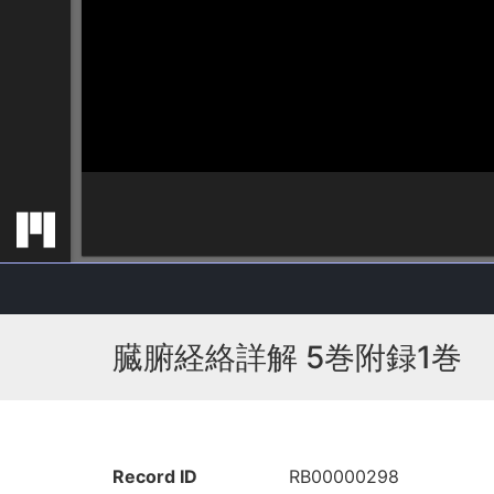
臓腑経絡詳解 5巻附録1巻
Record ID
RB00000298