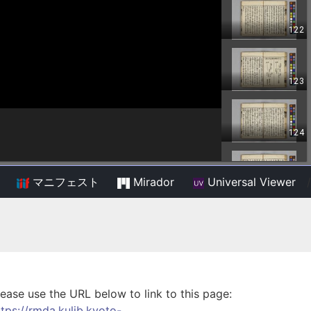
マニフェスト
Mirador
Universal Viewer
/
lease use the URL below to link to this page:
ttps://rmda.kulib.kyoto-