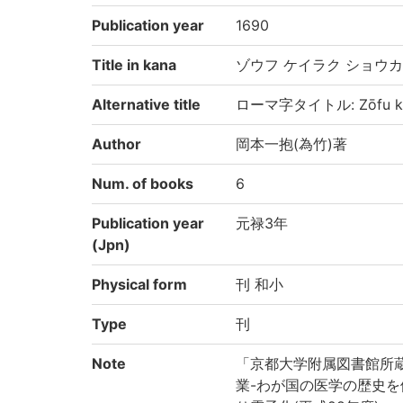
Publication year
1690
Title in kana
ゾウフ ケイラク ショウ
Alternative title
ローマ字タイトル: Zōfu kei
Author
岡本一抱(為竹)著
Num. of books
6
Publication year
元禄3年
(Jpn)
Physical form
刊 和小
Type
刊
Note
「京都大学附属図書館所
業-わが国の医学の歴史を