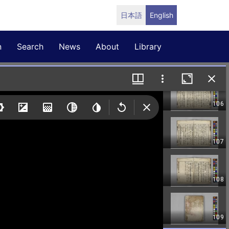
日本語
English
n
Search
News
About
Library