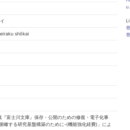
u
L
カイ
巻
raku shōkai
巻
蔵『富士川文庫』保存・公開のための修復・電子化事
俯瞰する研究基盤構築のために-(機能強化経費)」によ