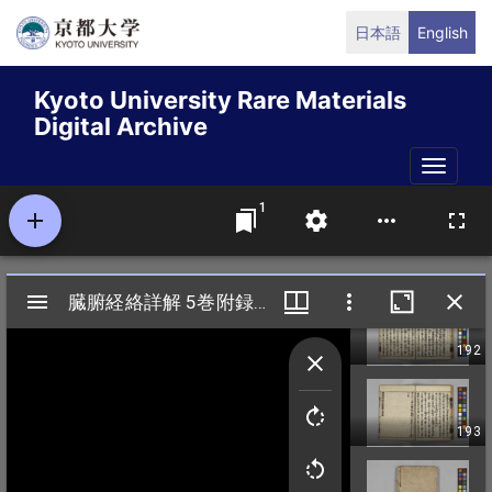
Skip
日本語
English
to
main
Kyoto University Rare Materials
content
Digital Archive
Toggle
naviga