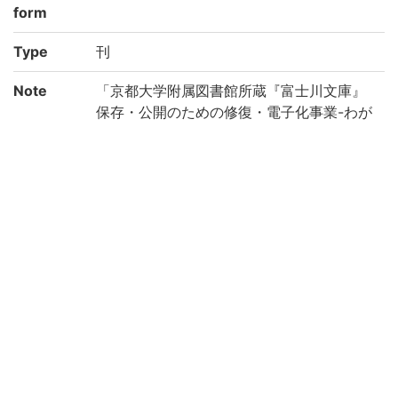
form
Type
刊
Note
「京都大学附属図書館所蔵『富士川文庫』
保存・公開のための修復・電子化事業-わが
国の医学の歴史を俯瞰する研究基盤構築の
ために-(機能強化経費)」により電子化(平成
28年度)
Call No
ソ/71
Registrat
185928
ion No
NDC
490
Creation
2016
year