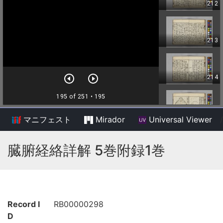
マニフェスト
Mirador
Universal Viewer
/
臓腑経絡詳解 5巻附録1巻
Record I
RB00000298
D