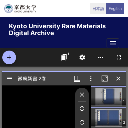
Skip
日本語
English
to
main
Kyoto University Rare Materials
content
Digital Archive
Toggle
naviga