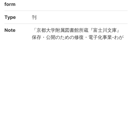
form
Type
刊
Note
「京都大学附属図書館所蔵『富士川文庫』
保存・公開のための修復・電子化事業-わが
国の医学の歴史を俯瞰する研究基盤構築の
ために-(機能強化経費)」により電子化(平成
28年度)
Call No
ハ/36
Registrat
186553
ion No
NDC
490
Creation
2016
year