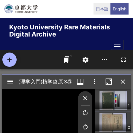
Skip
日本語
English
to
main
Kyoto University Rare Materials
content
Digital Archive
Toggle
naviga