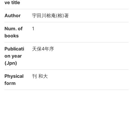
ve title
Author
宇田川榕庵(榕)著
Num. of
1
books
Publicati
天保4年序
on year
(Jpn)
Physical
刊 和大
form
Type
刊
Call No
シ/176
Registrat
185190
ion No