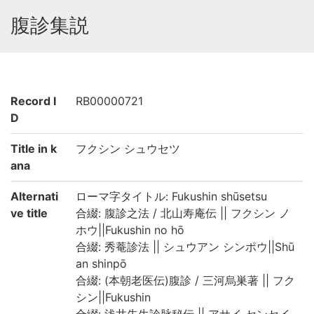
腹診集説
Record I
RB00000721
D
Title in k
フクシン シュウセツ
ana
Alternati
ローマ字タイトル: Fukushin shūsetsu
ve title
合綴: 腹診之法 / 北山寿庵伝 || フクシン ノ
ホウ||Fukushin no hō
合綴: 秀菴診法 || シュウアン シンポウ||Shū
an shinpō
合綴: (本朝老医伝)腹診 / 三河烏巣著 || フク
シン||Fukushin
合綴: 浅井先生診脉秘伝 || アサイ センセイ