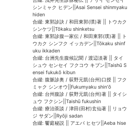
シンミャク ヒデン||Asai Sensei shinmyaku
hiden
合綴: 東郭診訣 / 和田東郭(璞)著 || トウカク
シンケツ||Tōkaku shinketsu
合綴: 東郭診腹一家伝 / 和田東郭(璞)著 || ト
ウカク シンフク イッカデン||Tōkaku shinf
uku ikkaden
合綴: 台洲先生腹候記聞 / 渡辺淡著 || タイ
シュウ センセイ フクコウ キブン||Taishū S
ensei fukukō kibun
合綴: 腹脈診奥 / 荻野元凱(台州)口授 || フク
ミャク シンオウ||Fukumyaku shin'ō
合綴: 台州腹診 / 荻野元凱(台州)著 || タイシ
ュウ フクシン||Taishū fukushin
合綴: 療治茶談 / 津田(田村)玄仙著 || リョウ
ジ サダン||Ryōji sadan
合綴: 饗庭秘説 || アエバ ヒセツ||Aeba hise
tsu