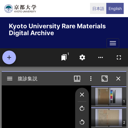
Skip
日本語
English
to
main
Kyoto University Rare Materials
content
Digital Archive
Toggle
naviga