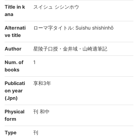
Title in k
スイシュ シシンホウ
ana
Alternati
ローマ字タイトル: Suishu shishinhō
ve title
Author
星陵子口授・金井域・山崎適筆記
Num. of
1
books
Publicati
享和3年
on year
(Jpn)
Physical
刊 和中
form
Type
刊