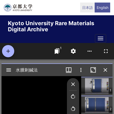
Skip
日本語
English
to
main
Kyoto University Rare Materials
content
Digital Archive
Toggle
naviga