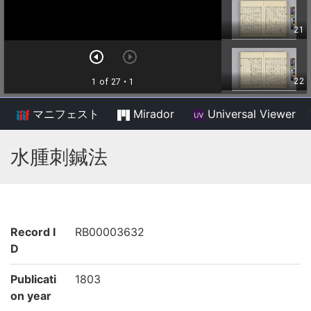
マニフェスト
Mirador
Universal Viewer
/
水腫刺鍼法
Record I
RB00003632
D
Publicati
1803
on year