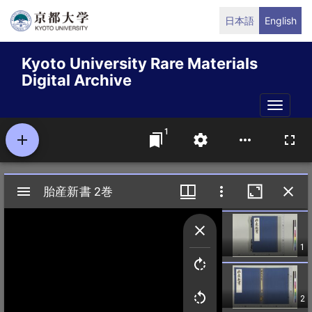
Skip
日本語
English
to
main
Kyoto University Rare Materials
content
Digital Archive
Toggle
naviga