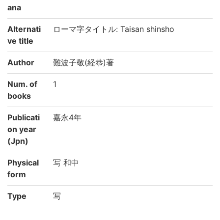
ana
Alternati
ローマ字タイトル: Taisan shinsho
ve title
Author
難波子敬(経恭)著
Num. of
1
books
Publicati
嘉永4年
on year
(Jpn)
Physical
写 和中
form
Type
写
Note
国文学研究資料館「日本語の歴史的典籍の