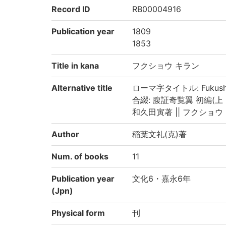
Record ID
RB00004916
Publication year
1809
1853
Title in kana
フクショウ キラン
Alternative title
ローマ字タイトル: Fukushō
合綴: 腹証奇覧翼 初編(上
和久田寅著 || フクショウ キラ
Author
稲葉文礼(克)著
Num. of books
11
Publication year
文化6・嘉永6年
(Jpn)
Physical form
刊