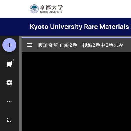
Skip
to
Main
main
Kyoto University Rare Materials 
content
navigation