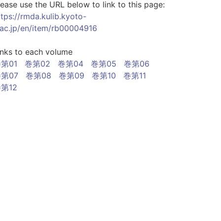
lease use the URL below to link to this page:
ttps://rmda.kulib.kyoto-
.ac.jp/en/item/rb00004916
inks to each volume
第01
巻第02
巻第04
巻第05
巻第06
第07
巻第08
巻第09
巻第10
巻第11
第12