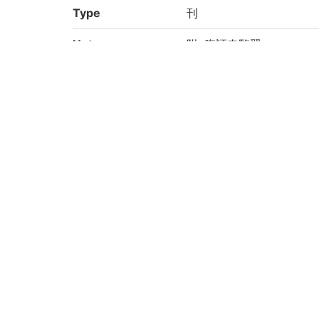
Type
刊
Note
附: 腹証奇覧翼
「京都大学附属図書館所
業-わが国の医学の歴史を
り電子化(平成29年度)
Call No
フ/14
Registration No
186705
Creation year
2017
Rights
Guide for Conten
https://rmda.kulib.kyoto
t Reuse