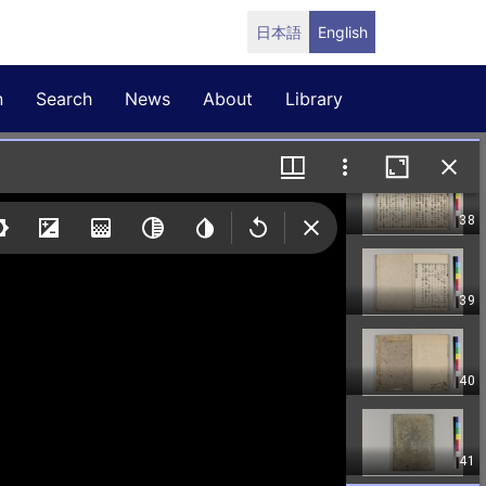
日本語
English
n
Search
News
About
Library