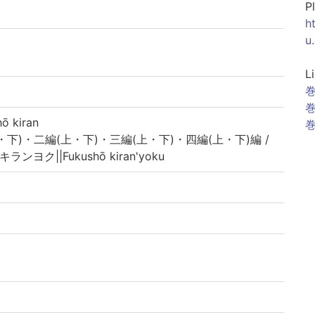
P
h
u
L
巻
巻
 kiran
巻
・下)・二編(上・下)・三編(上・下)・四編(上・下)編 /
ンヨク||Fukushō kiran'yoku