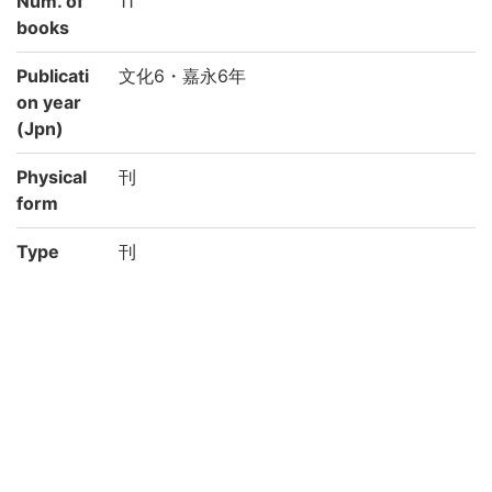
Num. of
11
books
Publicati
文化6・嘉永6年
on year
(Jpn)
Physical
刊
form
Type
刊
Note
附: 腹証奇覧翼
「京都大学附属図書館所蔵『富士川文庫』
保存・公開のための修復・電子化事業-わが
国の医学の歴史を俯瞰する研究基盤構築の
ために-(機能強化経費)」により電子化(平成
29年度)
Call No
フ/14