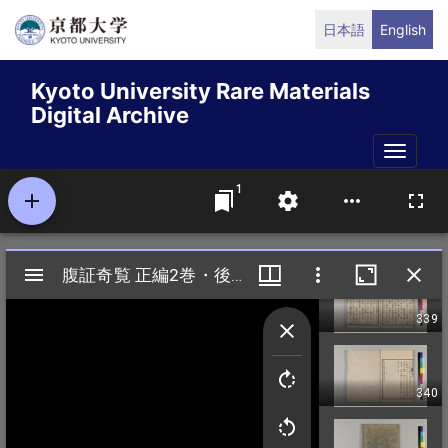
Skip
日本語
English
to
main
Kyoto University Rare Materials
content
Digital Archive
Toggle
naviga