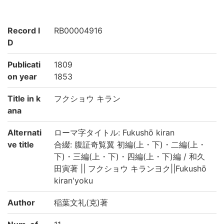
Record I
RB00004916
D
Publicati
1809
on year
1853
Title in k
フクショウ キラン
ana
Alternati
ローマ字タイトル: Fukushō kiran
ve title
合綴: 腹証奇覧翼 初編(上・下)・二編(上・
下)・三編(上・下)・四編(上・下)編 / 和久
田寅著 || フクショウ キランヨク||Fukushō
kiran'yoku
Author
稲葉文礼(克)著