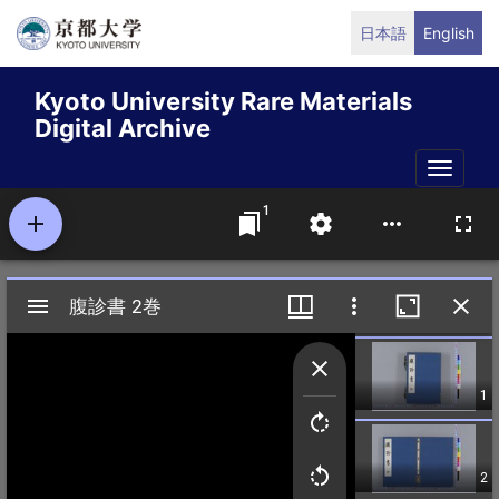
Skip
日本語
English
to
main
Kyoto University Rare Materials
content
Digital Archive
Toggle
naviga