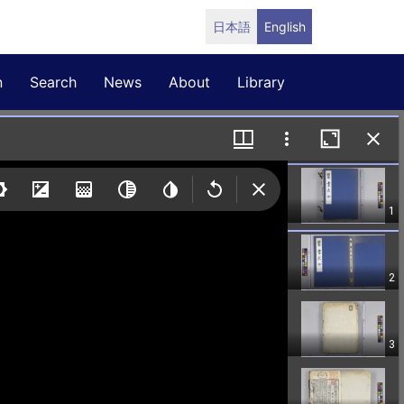
日本語
English
n
Search
News
About
Library