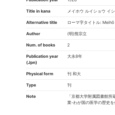
Title in kana
メイホウ ルイショウ イシ
Alternative title
ローマ字タイトル: Meihō rui
Author
(明)熊宗立
Num. of books
2
Publication year
大永8年
(Jpn)
Physical form
刊 和大
Type
刊
Note
「京都大学附属図書館所
業-わが国の医学の歴史を
り電子化(平成28年度)