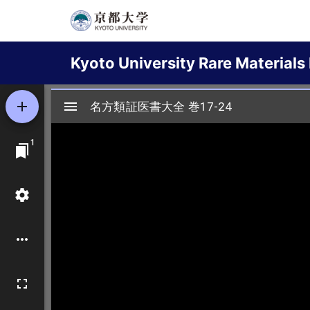
Skip
to
Main
main
Kyoto University Rare Materials 
content
navigation