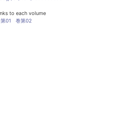
inks to each volume
第01
巻第02