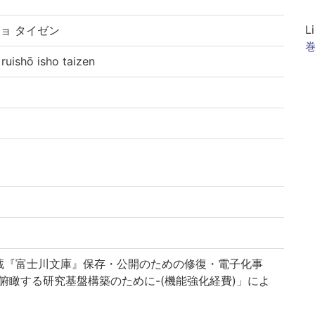
L
ョ タイゼン
巻
shō isho taizen
蔵『富士川文庫』保存・公開のための修復・電子化事
俯瞰する研究基盤構築のために-(機能強化経費)」によ