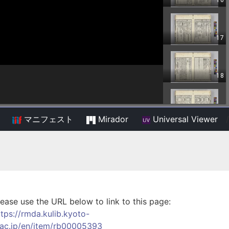
マニフェスト
Mirador
Universal Viewer
/
lease use the URL below to link to this page:
ttps://rmda.kulib.kyoto-
.ac.jp/en/item/rb00005393