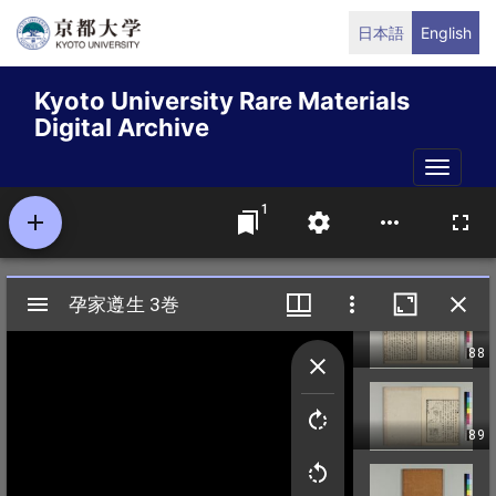
Skip
日本語
English
to
main
Kyoto University Rare Materials
content
Digital Archive
Toggle
naviga