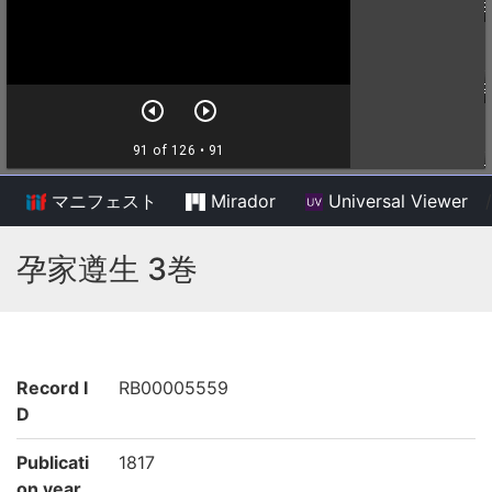
マニフェスト
Mirador
Universal Viewer
/
孕家遵生 3巻
Record I
RB00005559
D
Publicati
1817
on year