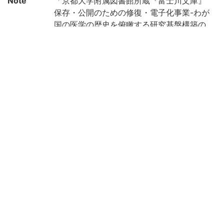
Note
「京都大学附属図書館所蔵『富士川文庫』
保存・公開のための修復・電子化事業-わが
国の医学の歴史を俯瞰する研究基盤構築の
ために-(機能強化経費)」により電子化(平成
29年度)
Call No
ヨ/35
Registrat
187223
ion No
Creation
2017
year
Rights
Guide for
https://rmda.kulib.kyoto-u.ac.jp/en/reuse