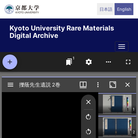
Skip
日本語
English
to
main
Kyoto University Rare Materials
content
Digital Archive
Toggle
naviga