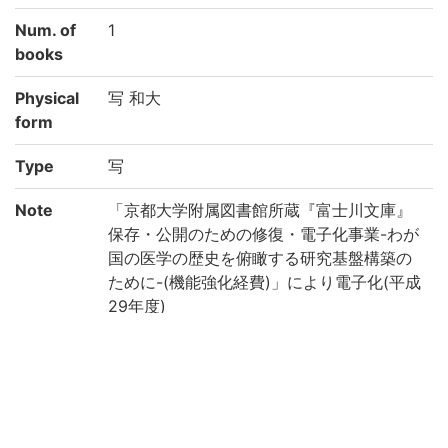
Num. of
1
books
Physical
写 和大
form
Type
写
Note
「京都大学附属図書館所蔵『富士川文庫』
保存・公開のための修復・電子化事業-わが
国の医学の歴史を俯瞰する研究基盤構築の
ために-(機能強化経費)」により電子化(平成
29年度)
Call No
レ/21
Registrat
706253
ion No