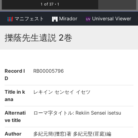
マニフェスト
Mirador
Universal Viewer
/
擽蔭先生遺説 2巻
Record I
RB00005796
D
Title in k
レキイン センセイ イセツ
ana
Alternati
ローマ字タイトル: Rekiin Sensei isetsu
ve title
Author
多紀元簡(擽窓)著 多紀元堅(茝庭)編