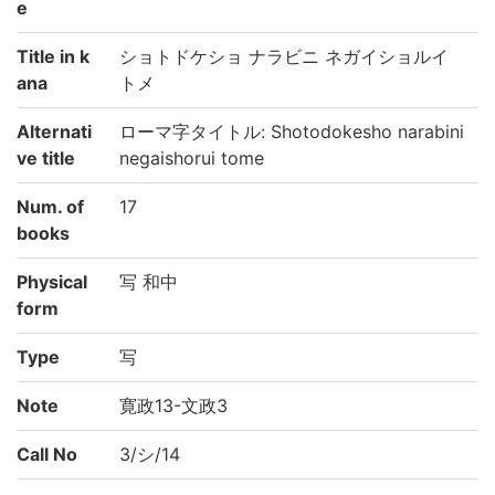
e
Title in k
ショトドケショ ナラビニ ネガイショルイ
ana
トメ
Alternati
ローマ字タイトル: Shotodokesho narabini
ve title
negaishorui tome
Num. of
17
books
Physical
写 和中
form
Type
写
Note
寛政13-文政3
Call No
3/シ/14