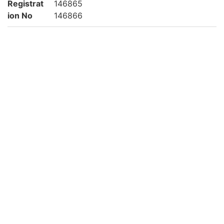
Registrat
146865
ion No
146866
NDC
210.55
KSH
日本史
江戸時代
Creation
2002
year
List No
平松-0210
Rights
Guide for
https://rmda.kulib.kyoto-u.ac.jp/en/reuse
Content