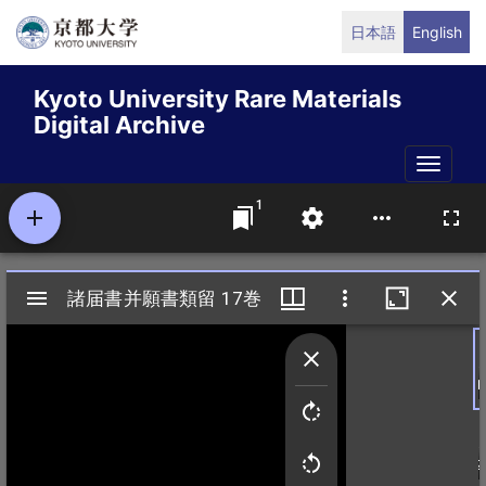
Skip
日本語
English
to
main
Kyoto University Rare Materials
content
Digital Archive
Toggle
naviga