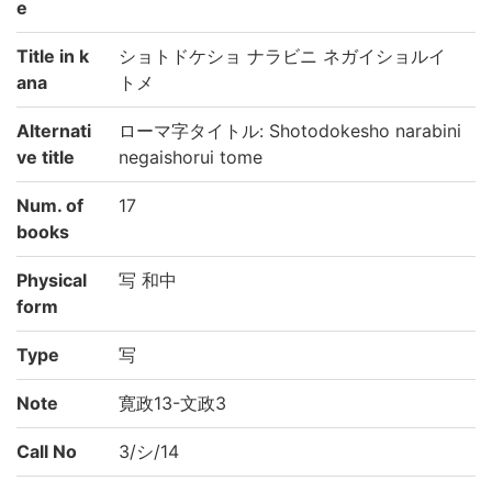
e
Title in k
ショトドケショ ナラビニ ネガイショルイ
ana
トメ
Alternati
ローマ字タイトル: Shotodokesho narabini
ve title
negaishorui tome
Num. of
17
books
Physical
写 和中
form
Type
写
Note
寛政13-文政3
Call No
3/シ/14