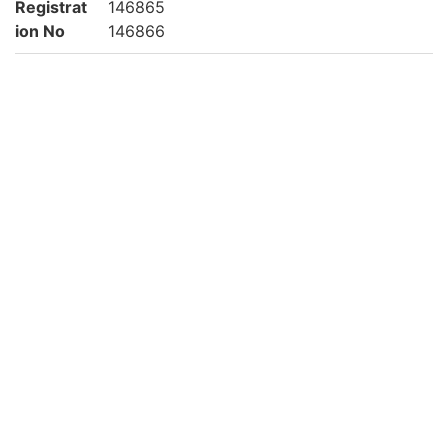
Registrat
146865
ion No
146866
NDC
210.55
KSH
日本史
江戸時代
Creation
2002
year
List No
平松-0210
Rights
Guide for
https://rmda.kulib.kyoto-u.ac.jp/en/reuse
Content