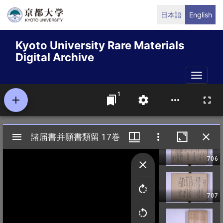
Skip
日本語
English
to
main
Kyoto University Rare Materials
content
Digital Archive
Toggle
naviga