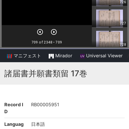
マニフェスト
Mirador
Universal Viewer
/
諸届書并願書類留 17巻
Record I
RB00005951
D
Languag
日本語