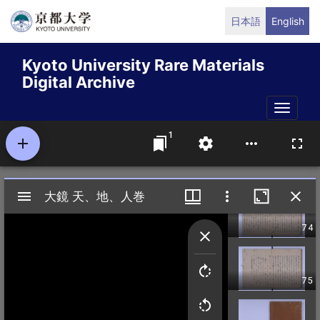
Skip
日本語
English
to
main
Kyoto University Rare Materials
content
Digital Archive
Toggle
naviga