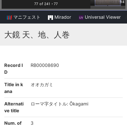
マニフェスト
Mirador
Universal Viewer
/
大鏡 天、地、人巻
Record I
RB00008690
D
Title in k
オオカガミ
ana
Alternati
ローマ字タイトル: Ōkagami
ve title
Num. of
3