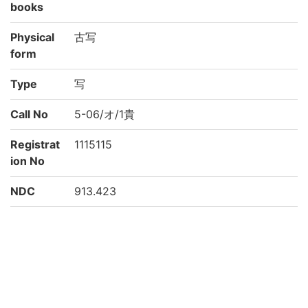
books
Physical
古写
form
Type
写
Call No
5-06/オ/1貴
Registrat
1115115
ion No
NDC
913.423
KSH
日本史
奈良・平安時代
Creation
1999
year