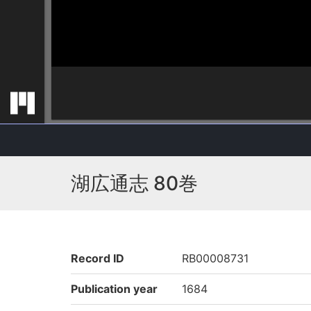
湖広通志 80巻
Record ID
RB00008731
Publication year
1684