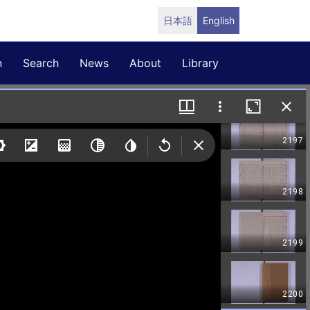
日本語
English
n
Search
News
About
Library