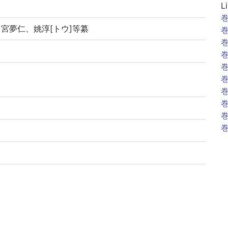
L
巻
・宮夢仁、姚淳[トウ]等纂
巻
巻
巻
巻
巻
巻
巻
巻
巻