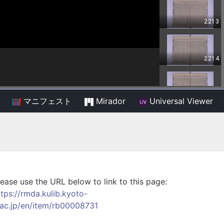
マニフェスト
Mirador
Universal Viewer
/
lease use the URL below to link to this page:
ttps://rmda.kulib.kyoto-
.ac.jp/en/item/rb00008731