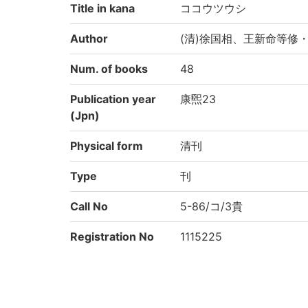
Title in kana
ココウツウシ
Author
(清)徐国相、王新命等修
Num. of books
48
Publication year
康煕23
(Jpn)
Physical form
清刊
Type
刊
Call No
5-86/コ/3貴
Registration No
1115225
NDC
222.2
KSH
中国地理