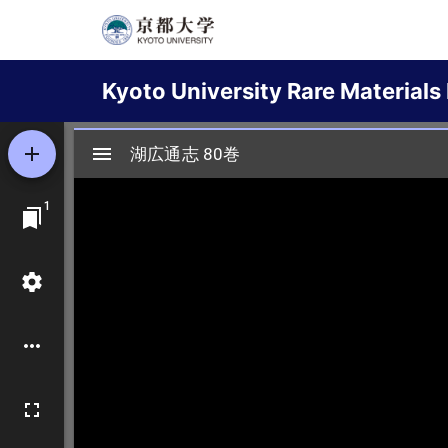
Skip
to
Main
main
Kyoto University Rare Materials 
content
navigation