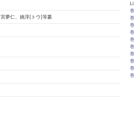
L
巻
・宮夢仁、姚淳[トウ]等纂
巻
巻
巻
巻
巻
巻
巻
巻
巻