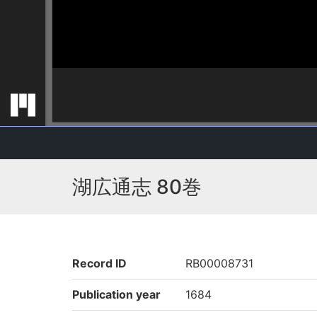
湖広通志 80巻
Record ID
RB00008731
Publication year
1684