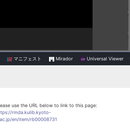
マニフェスト
Mirador
Universal Viewer
/
lease use the URL below to link to this page:
ttps://rmda.kulib.kyoto-
.ac.jp/en/item/rb00008731