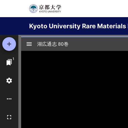
Skip
to
Main
main
Kyoto University Rare Materials 
content
navigation