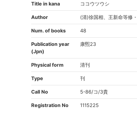
Title in kana
ココウツウシ
Author
(清)徐国相、王新命等修
Num. of books
48
Publication year
康煕23
(Jpn)
Physical form
清刊
Type
刊
Call No
5-86/コ/3貴
Registration No
1115225
NDC
222.2
KSH
中国地理