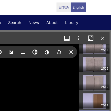
日本語
English
n
Search
News
About
Library