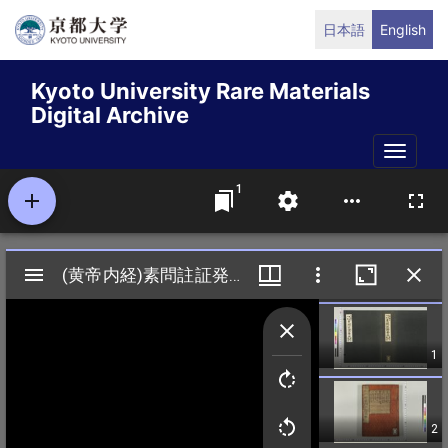
Skip
日本語
English
to
main
Kyoto University Rare Materials
content
Digital Archive
Toggle
naviga