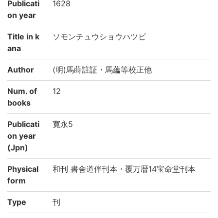
Publicati
1628
on year
Title in k
ソモンチュウショウハツビ
ana
Author
(明)馬蒔註証・馬蘊等校正他
Num. of
12
books
Publicati
寛永5
on year
(Jpn)
Physical
和刊 書舎道伴刊本・覆万暦14宝命堂刊本
form
Type
刊