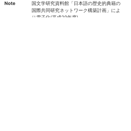
Note
国文学研究資料館「日本語の歴史的典籍の
国際共同研究ネットワーク構築計画」によ
り電子化(平成29年度)
Call No
7-02/ソ/2貴
Registrat
1115148
ion No
Creation
2017
year
Rights
Guide for
https://rmda.kulib.kyoto-u.ac.jp/en/reuse
Content
Reuse