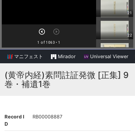
マニフェスト
Mirador
Universal Viewer
/
(黄帝内経)素問註証発微 [正集] 9
巻・補遺1巻
Record I
RB00008887
D