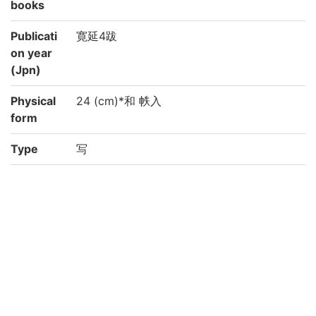
books
Publicati
寛延4跋
on year
(Jpn)
Physical
24 (cm)*和 帙入
form
Type
写
Note
写(自筆)
内題: 中臣祓
外題: 中臣祓本末傳
〈般〉巻末に「右中臣祓面授口訣行事等悉
今附与之為信心連續則可到于清々地也謹而
勿怠示云/濵荻叟/寛延四辛未秋七月白露降
候/常富子」とあり。
国文学研究資料館「日本語の歴史的典籍の
国際共同研究ネットワーク構築計画」によ