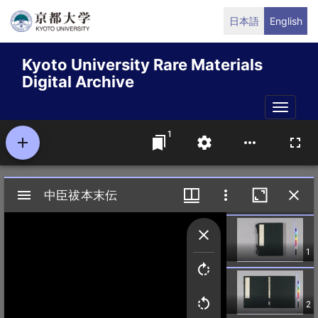
Skip
日本語
English
to
main
Kyoto University Rare Materials
content
Digital Archive
Toggle
naviga