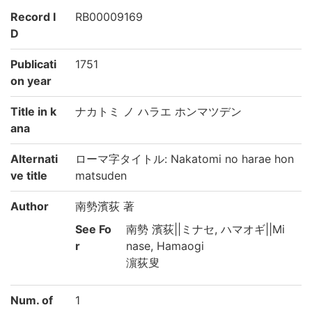
Record I
RB00009169
D
Publicati
1751
on year
Title in k
ナカトミ ノ ハラエ ホンマツデン
ana
Alternati
ローマ字タイトル: Nakatomi no harae hon
ve title
matsuden
Author
南勢濱荻 著
See Fo
南勢 濱荻||ミナセ, ハマオギ||Mi
r
nase, Hamaogi
濵荻叟
Num. of
1