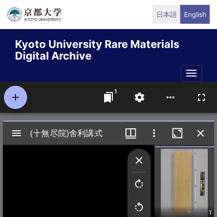
Skip
日本語
English
to
main
Kyoto University Rare Materials
content
Digital Archive
Toggle
naviga