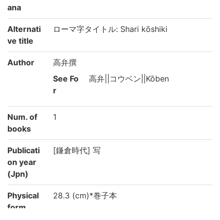
ana
Alternati
ローマ字タイトル: Shari kōshiki
ve title
Author
高弁撰
See Fo
高弁||コウベン||Kōben
r
Num. of
1
books
Publicati
[鎌倉時代] 写
on year
(Jpn)
Physical
28.3 (cm)*巻子本
form