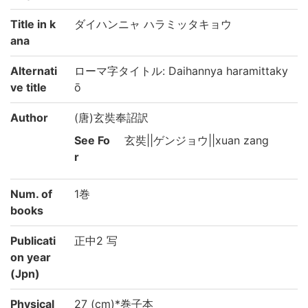
Title in k
ダイハンニャ ハラミッタキョウ
ana
Alternati
ローマ字タイトル: Daihannya haramittaky
ve title
ō
Author
(唐)玄奘奉詔訳
See Fo
玄奘||ゲンジョウ||xuan zang
r
Num. of
1巻
books
Publicati
正中2 写
on year
(Jpn)
Physical
27 (cm)*巻子本