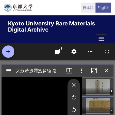
Skip
日本語
English
to
main
Kyoto University Rare Materials
content
Digital Archive
Toggle
naviga