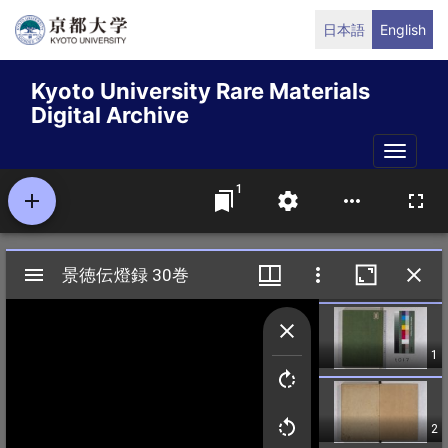
Skip
日本語
English
to
main
Kyoto University Rare Materials
content
Digital Archive
Toggle
naviga