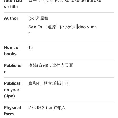
Alternati
ローマ字タイトル: Keitoku dentōroku
ve title
Author
(宋)道原纂
See Fo
道原||ドウゲン||dao yuan
r
Num. of
15
books
Publishe
洛陽(京都) : 建仁寺天潤
r
Publicati
貞和4、延文3補刻 刊
on year
(Jpn)
Physical
27×19.2 (cm)*箱入
form