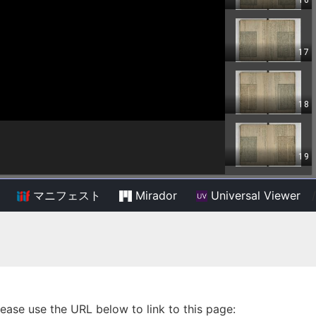
マニフェスト
Mirador
Universal Viewer
/
lease use the URL below to link to this page: