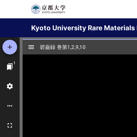
Skip
to
Main
main
Kyoto University Rare Materials 
content
navigation