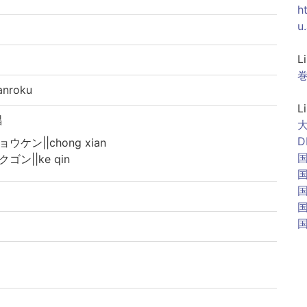
h
u
L
巻
nroku
L
唱
D
ョウケン||chong xian
クゴン||ke qin