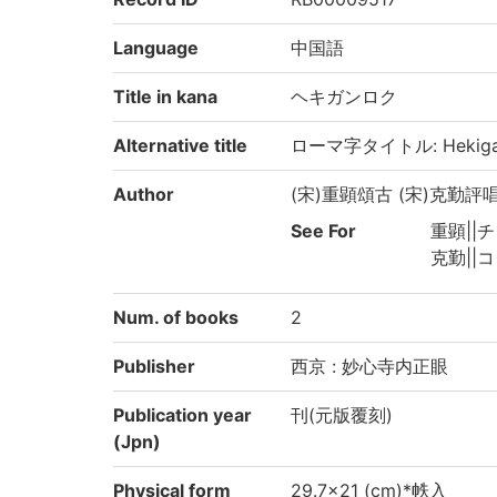
Language
中国語
Title in kana
ヘキガンロク
Alternative title
ローマ字タイトル: Hekiga
Author
(宋)重顕頌古 (宋)克勤評
See For
重顕||チ
克勤||コ
Num. of books
2
Publisher
西京 : 妙心寺内正眼
Publication year
刊(元版覆刻)
(Jpn)
Physical form
29.7×21 (cm)*帙入