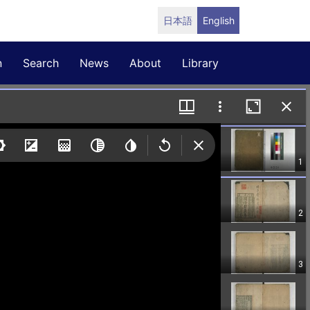
日本語
English
n
Search
News
About
Library