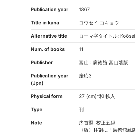
Publication year
1867
Title in kana
コウセイ ゴキョウ
Alternative title
ローマ字タイトル: Koōsei 
Num. of books
11
Publisher
富山 : 廣徳館 富山藩版
Publication year
慶応3
(Jpn)
Physical form
27 (cm)*和 帙入
Type
刊
Note
序首題: 校正五經
〈版〉柱刻に「廣徳館藏版