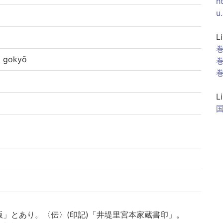
h
u
L
巻
gokyō
巻
巻
L
」とあり。〈伝〉(印記)「井堤里宮本家蔵書印」。