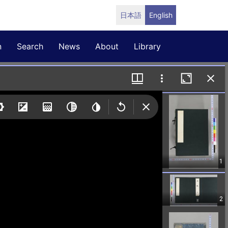
日本語
English
n
Search
News
About
Library