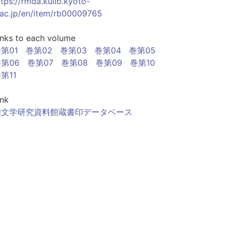
ttps://rmda.kulib.kyoto-
.ac.jp/en/item/rb00009765
inks to each volume
第01
巻第02
巻第03
巻第04
巻第05
第06
巻第07
巻第08
巻第09
巻第10
第11
ink
国文学研究資料館蔵書印データベース