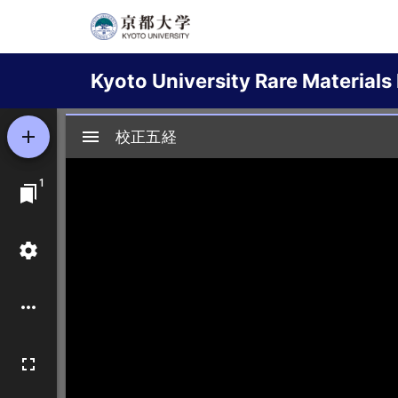
Skip
to
Main
main
Kyoto University Rare Materials 
content
navigation