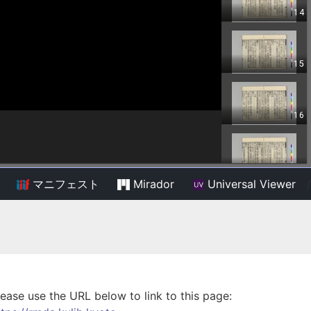
マニフェスト
Mirador
Universal Viewer
/
lease use the URL below to link to this page: