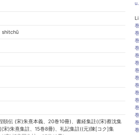
u
L
巻
hitchū
巻
巻
巻
巻
巻
巻
巻
巻
巻
巻
巻
巻
)程頤伝 (宋)朱熹本義、20巻10冊)、書経集註((宋)蔡沈集
巻
((宋)朱熹集註、15巻8冊)、礼記集註((元)陳[コク]集
巻
((宋)胡安国集註、37巻10冊)
巻