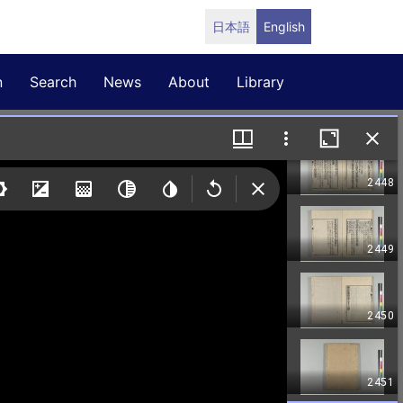
日本語
English
n
Search
News
About
Library