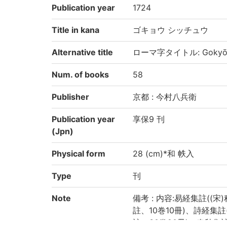
Publication year
1724
Title in kana
ゴキョウ シッチュウ
Alternative title
ローマ字タイトル: Gokyō s
Num. of books
58
Publisher
京都 : 今村八兵衛
Publication year
享保9 刊
(Jpn)
Physical form
28 (cm)*和 帙入
Type
刊
Note
備考 : 内容:易経集註((宋
註、10巻10冊)、詩経集註
註、30巻20冊)、春秋集註