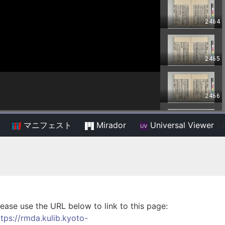
マニフェスト
Mirador
Universal Viewer
/
lease use the URL below to link to this page:
ttps://rmda.kulib.kyoto-