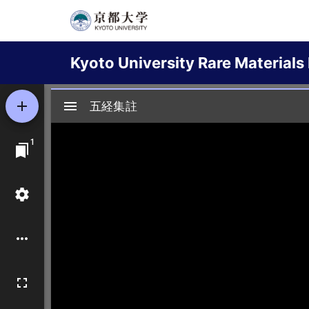
Skip
to
Main
main
Kyoto University Rare Materials 
content
navigation