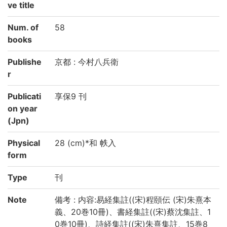
ve title
Num. of
58
books
Publishe
京都 : 今村八兵衛
r
Publicati
享保9 刊
on year
(Jpn)
Physical
28 (cm)*和 帙入
form
Type
刊
Note
備考 : 内容:易経集註((宋)程頤伝 (宋)朱熹本
義、20巻10冊)、書経集註((宋)蔡沈集註、1
0巻10冊)、詩経集註((宋)朱熹集註、15巻8