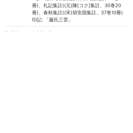
冊)、礼記集註((元)陳[コク]集註、30巻20
冊)、春秋集註((宋)胡安国集註、37巻10冊)
印記: 「藤氏三雲」
Call No
1-61/コ/2
Registrat
91000772-91000829
ion No
Creation
2022
year
Rights
Guide for
https://rmda.kulib.kyoto-u.ac.jp/en/reuse
Content
Reuse