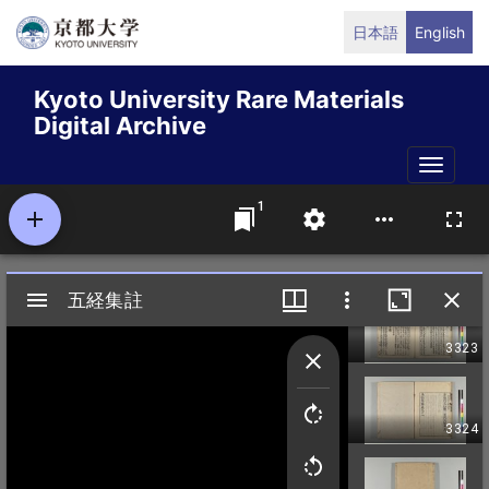
Skip
日本語
English
to
main
Kyoto University Rare Materials
content
Digital Archive
Toggle
naviga