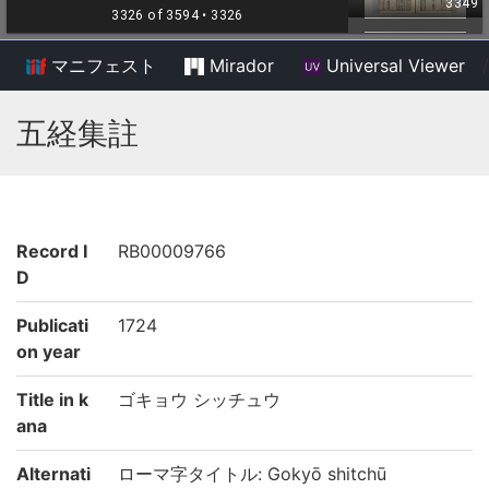
マニフェスト
Mirador
Universal Viewer
/
五経集註
Record I
RB00009766
D
Publicati
1724
on year
Title in k
ゴキョウ シッチュウ
ana
Alternati
ローマ字タイトル: Gokyō shitchū