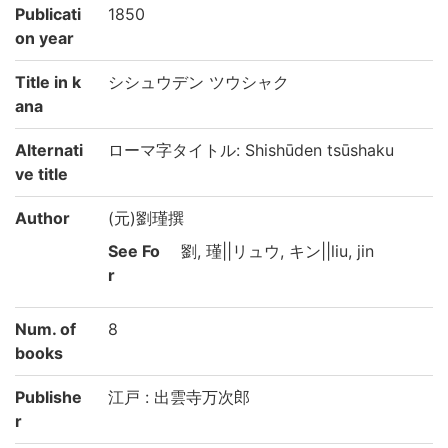
Publicati
1850
on year
Title in k
シシュウデン ツウシャク
ana
Alternati
ローマ字タイトル: Shishūden tsūshaku
ve title
Author
(元)劉瑾撰
See Fo
劉, 瑾||リュウ, キン||liu, jin
r
Num. of
8
books
Publishe
江戸 : 出雲寺万次郎
r