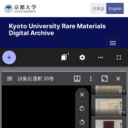
Skip
日本語
English
to
main
Kyoto University Rare Materials
content
Digital Archive
Toggle
naviga