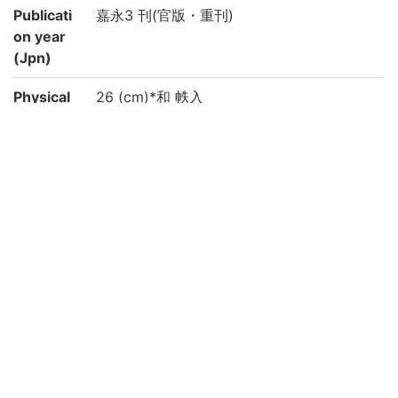
Publicati
嘉永3 刊(官版・重刊)
on year
(Jpn)
Physical
26 (cm)*和 帙入
form
Type
刊
Call No
1-63/シ/2
Registrat
91000982-91000989
ion No
Creation
2022
year
Rights